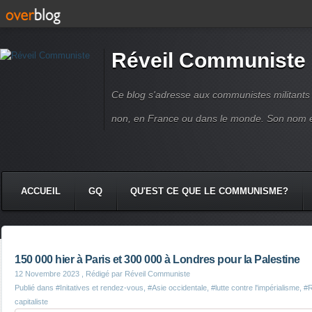
Réveil Communiste
Ce blog s'adresse aux communistes militant
non, en France ou dans le monde. Son nom 
ACCUEIL
GQ
QU'EST CE QUE LE COMMUNISME?
150 000 hier à Paris et 300 000 à Londres pour la Palestine
12 Novembre 2023
, Rédigé par Réveil Communiste
Publié dans
#Initatives et rendez-vous
,
#Asie occidentale
,
#lutte contre l'impérialisme
,
#
capitaliste