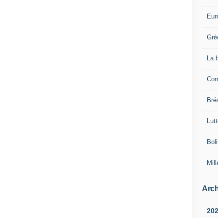
Eur
Grè
La 
Com
Brés
Lut
Boli
Mill
Arch
20