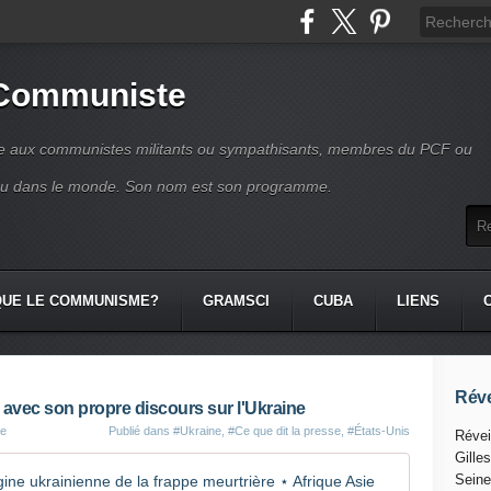
 Communiste
se aux communistes militants ou sympathisants, membres du PCF ou
ou dans le monde. Son nom est son programme.
QUE LE COMMUNISME?
GRAMSCI
CUBA
LIENS
Réve
avec son propre discours sur l'Ukraine
te
Publié dans
#Ukraine
,
#Ce que dit la presse
,
#États-Unis
Révei
Gille
Le New York Times reconnaît l'origine ukrainienne de la frappe meurtrière ⋆ Afrique Asie
Seine