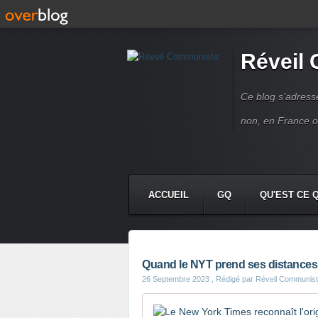
Réveil
Ce blog s'adres
non, en France 
ACCUEIL
GQ
QU'EST CE 
Quand le NYT prend ses distances 
26 Septembre 2023
, Rédigé par Réveil Communis