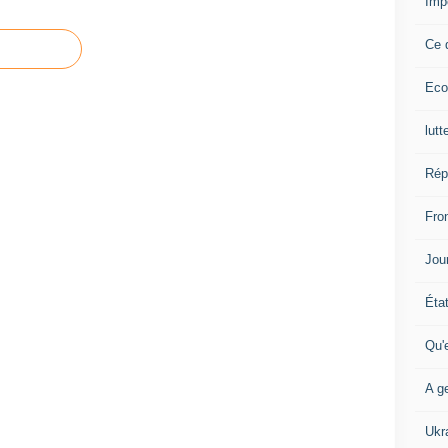
Imp
Ce 
Eco
lutt
Rép
Fron
Jour
Éta
Qu'
A ge
Ukr