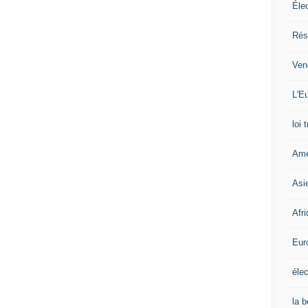
Éle
Rés
Ven
L'Eu
loi 
Amé
Asi
Afr
Eur
élec
la 