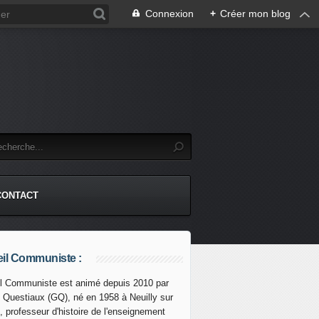
Connexion
+
Créer mon blog
CONTACT
il Communiste :
l Communiste est animé depuis 2010 par
s Questiaux (GQ), né en 1958 à Neuilly sur
, professeur d'histoire de l'enseignement