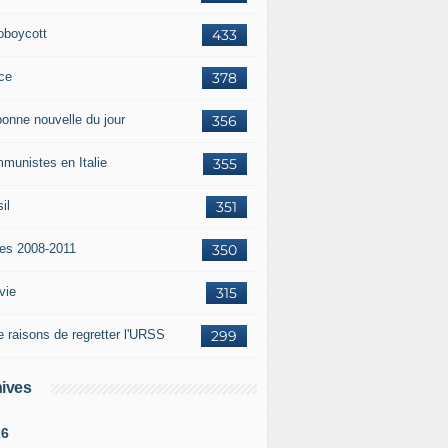
oboycott
433
ce
378
bonne nouvelle du jour
356
munistes en Italie
355
il
351
tes 2008-2011
350
vie
315
e raisons de regretter l'URSS
299
ives
26