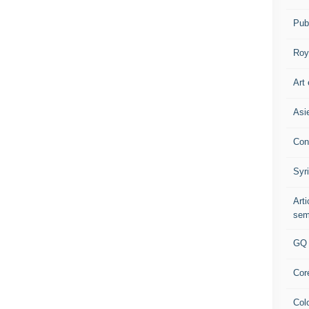
Pub
Roy
Art 
Asi
Con
Syr
Art
sem
GQ
Cor
Col