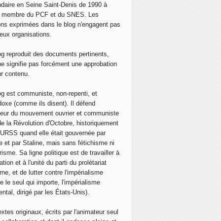
daire en Seine Saint-Denis de 1990 à
, membre du PCF et du SNES. Les
ons exprimées dans le blog n'engagent pas
eux organisations.
og reproduit des documents pertinents,
ne signifie pas forcément une approbation
ur contenu.
og est communiste, non-repenti, et
doxe (comme ils disent). Il défend
neur du mouvement ouvrier et communiste
de la Révolution d'Octobre, historiquement
 l'URSS quand elle était gouvernée par
e et par Staline, mais sans fétichisme ni
isme. Sa ligne politique est de travailler à
ation et à l'unité du parti du prolétariat
ne, et de lutter contre l'impérialisme
e le seul qui importe, l'impérialisme
ntal, dirigé par les États-Unis).
extes originaux, écrits par l'animateur seul