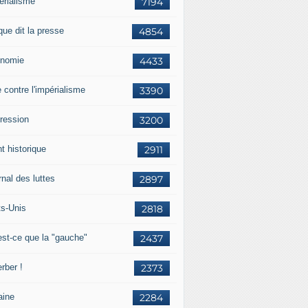
érialisme
7194
que dit la presse
4854
nomie
4433
e contre l'impérialisme
3390
ression
3200
t historique
2911
nal des luttes
2897
ts-Unis
2818
est-ce que la "gauche"
2437
rber !
2373
aine
2284