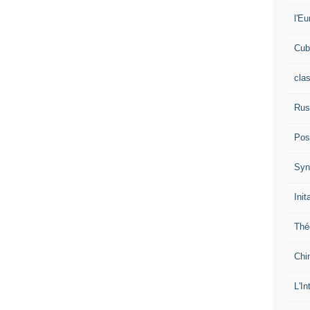
l'Eu
Cub
cla
Rus
Pos
Syn
Init
Thé
Chi
L'In