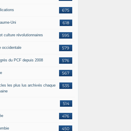
lications
675
aume-Uni
618
et culture révolutionnaires
595
e occidentale
579
grès du PCF depuis 2008
576
ie
567
icles les plus lus archivés chaque
535
aine
514
ée
476
ombie
450