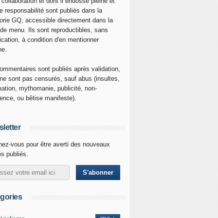
 collaboration et dont il endosse pleine et
re responsabilité sont publiés dans la
orie GQ, accessible directement dans la
 de menu. Ils sont reproductibles, sans
ication, à condition d'en mentionner
ne.
ommentaires sont publiés après validation,
ne sont pas censurés, sauf abus (insultes,
mation, mythomanie, publicité, non-
nence, ou bêtise manifeste).
letter
ez-vous pour être averti des nouveaux
es publiés.
gories