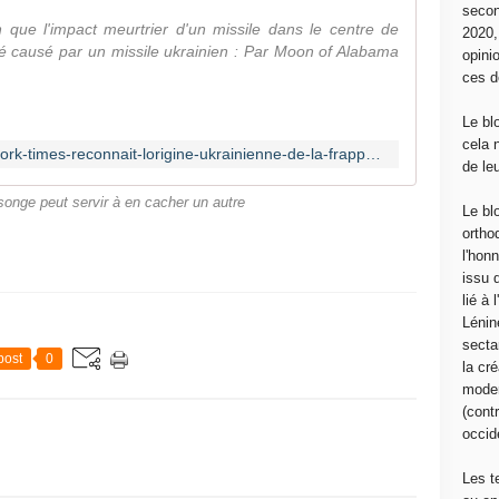
secon
que l'impact meurtrier d'un missile dans le centre de
2020
té causé par un missile ukrainien : Par Moon of Alabama
opini
ces d
Le bl
cela 
https://www.afrique-asie.fr/le-new-york-times-reconnait-lorigine-ukrainienne-de-la-frappe-meurtriere/
de le
onge peut servir à en cacher un autre
Le bl
ortho
l'hon
issu 
lié à
Lénin
sectar
post
0
la cré
moder
(contr
occide
Les t