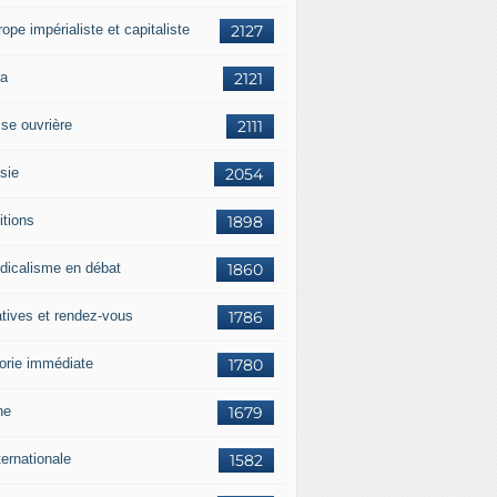
rope impérialiste et capitaliste
2127
a
2121
sse ouvrière
2111
sie
2054
itions
1898
dicalisme en débat
1860
atives et rendez-vous
1786
orie immédiate
1780
ne
1679
ternationale
1582