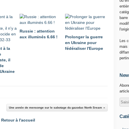
ou en
entiè
catég
barre
modif
l'origi
Russie : attention
aux illuminés 6.66 !
Prolonger la guerre
Les c
en Ukraine pour
mais 
t à la
fédéraliser l'Europe
diffa
e
perti
te, il
de
Ukraine
News
Abonn
articl
Une année de mensonge sur le sabotage du gazoduc North Sream
Caté
Retour à l'accueil