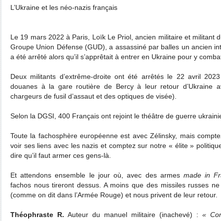
L’Ukraine et les néo-nazis français
Le 19 mars 2022 à Paris, Loïk Le Priol, ancien militaire et militan
Groupe Union Défense (GUD), a assassiné par balles un ancien inter
a été arrêté alors qu’il s’apprêtait à entrer en Ukraine pour y combat
Deux militants d’extrême-droite ont été arrêtés le 22 avril 2023 
douanes à la gare routière de Bercy à leur retour d’Ukraine av
chargeurs de fusil d’assaut et des optiques de visée).
Selon la DGSI, 400 Français ont rejoint le théâtre de guerre ukraini
Toute la fachosphère européenne est avec Zélinsky, mais compt
voir ses liens avec les nazis et comptez sur notre « élite » politiq
dire qu’il faut armer ces gens-là.
Et attendons ensemble le jour où, avec des armes
made in Fr
fachos nous tireront dessus. A moins que des missiles russes ne
(comme on dit dans l’Armée Rouge) et nous privent de leur retour.
Théophraste R.
Auteur du manuel militaire (inachevé) :
« Com