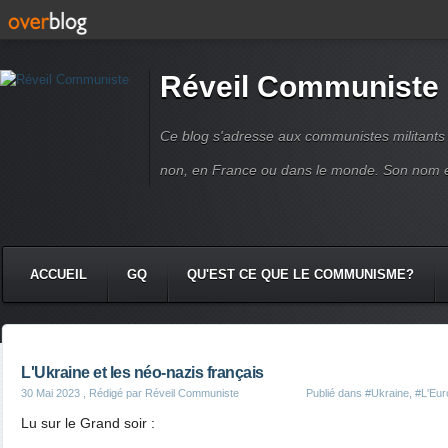
Réveil Communiste
Ce blog s'adresse aux communistes militant
non, en France ou dans le monde. Son nom 
ACCUEIL
GQ
QU'EST CE QUE LE COMMUNISME?
L'Ukraine et les néo-nazis français
30 Mai 2023
, Rédigé par Réveil Communiste
Publié dans
#Ukraine
,
#L'Euro
Lu sur le Grand soir :