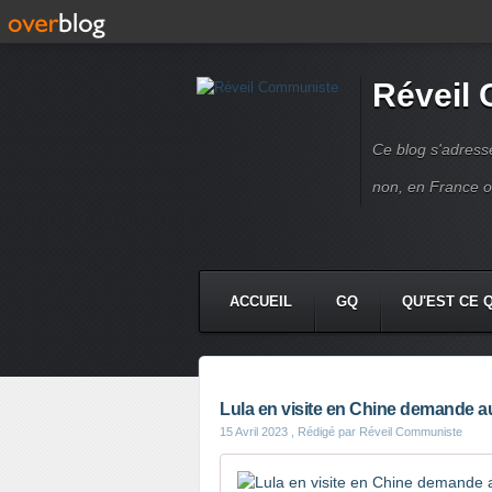
Réveil
Ce blog s'adres
non, en France 
ACCUEIL
GQ
QU'EST CE 
Lula en visite en Chine demande a
15 Avril 2023
, Rédigé par Réveil Communiste