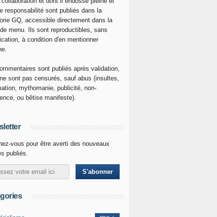
 collaboration et dont il endosse pleine et
re responsabilité sont publiés dans la
orie GQ, accessible directement dans la
 de menu. Ils sont reproductibles, sans
ication, à condition d'en mentionner
ne.
ommentaires sont publiés après validation,
ne sont pas censurés, sauf abus (insultes,
mation, mythomanie, publicité, non-
nence, ou bêtise manifeste).
letter
ez-vous pour être averti des nouveaux
es publiés.
gories