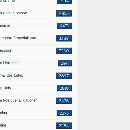
érialisme
7194
que dit la presse
4853
nomie
4431
e contre l'impérialisme
3389
ression
3200
t historique
2911
nal des luttes
2897
ts-Unis
2818
est-ce que la "gauche"
2436
rber !
2373
aine
2284