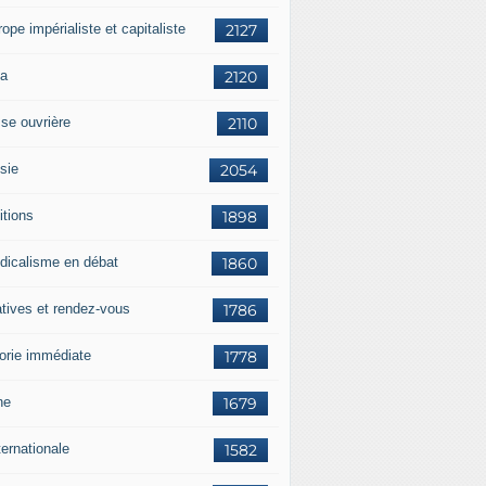
rope impérialiste et capitaliste
2127
a
2120
sse ouvrière
2110
sie
2054
itions
1898
dicalisme en débat
1860
atives et rendez-vous
1786
orie immédiate
1778
ne
1679
ternationale
1582