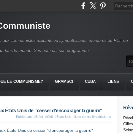
 Communiste
se aux communistes militants ou sympathisants, membres du PCF ou
ou dans le monde. Son nom est son programme.
QUE LE COMMUNISME?
GRAMSCI
CUBA
LIENS
Réve
ux États-Unis de "cesser d'encourager la guerre"
Publié dans
#Brésil
,
#Chili
,
#États-Unis
,
#lutte contre l'impérialisme
Révei
Gille
Lula en v
Seine