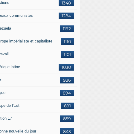
ctions
1348
eaux communistes
1284
ezuela
1192
rope impérialiste et capitaliste
1110
travail
1101
rique latine
1030
e
936
ique
894
ope de l'Est
891
tion 17
859
bonne nouvelle du jour
843