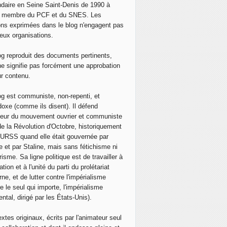
daire en Seine Saint-Denis de 1990 à
, membre du PCF et du SNES. Les
ons exprimées dans le blog n'engagent pas
eux organisations.
og reproduit des documents pertinents,
ne signifie pas forcément une approbation
ur contenu.
og est communiste, non-repenti, et
doxe (comme ils disent). Il défend
neur du mouvement ouvrier et communiste
de la Révolution d'Octobre, historiquement
 l'URSS quand elle était gouvernée par
e et par Staline, mais sans fétichisme ni
isme. Sa ligne politique est de travailler à
ation et à l'unité du parti du prolétariat
ne, et de lutter contre l'impérialisme
e le seul qui importe, l'impérialisme
ntal, dirigé par les États-Unis).
extes originaux, écrits par l'animateur seul