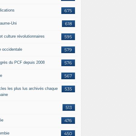
lications
675
aume-Uni
618
et culture révolutionnaires
595
e occidentale
579
grès du PCF depuis 2008
576
ie
567
icles les plus lus archivés chaque
535
aine
513
ée
476
ombie
450