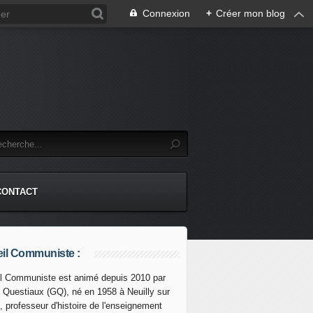
Connexion
+
Créer mon blog
CONTACT
il Communiste :
l Communiste est animé depuis 2010 par
s Questiaux (GQ), né en 1958 à Neuilly sur
isite en Chine demande aux États-Unis de cesser "d'encourag
, professeur d'histoire de l'enseignement