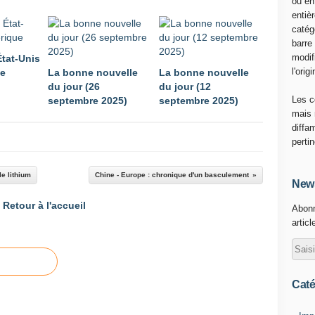
ou en
s
entiè
s
catég
e
barre
r
modif
État-Unis
"
l'origi
ue
La bonne nouvelle
La bonne nouvelle
d
du jour (26
du jour (12
'
Les c
septembre 2025)
septembre 2025)
e
mais 
n
diffa
c
perti
o
u
le lithium
Chine - Europe : chronique d'un basculement
r
News
a
Retour à l'accueil
Abonn
g
articl
e
r
l
a
g
Caté
u
e