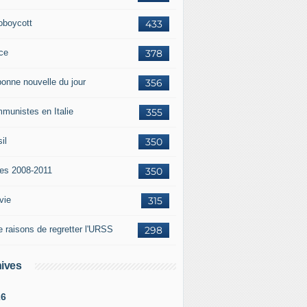
oboycott
433
ce
378
bonne nouvelle du jour
356
munistes en Italie
355
il
350
tes 2008-2011
350
vie
315
e raisons de regretter l'URSS
298
ives
26