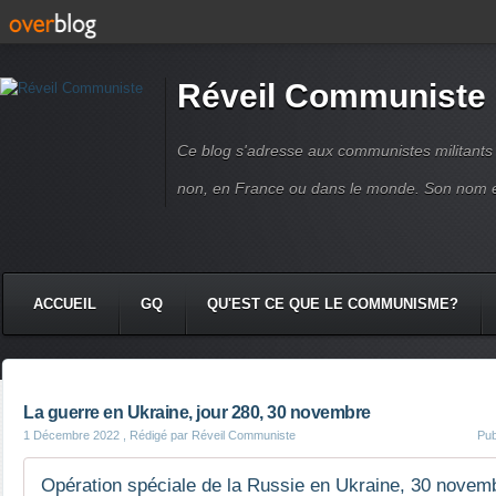
Réveil Communiste
Ce blog s'adresse aux communistes militant
non, en France ou dans le monde. Son nom 
ACCUEIL
GQ
QU'EST CE QUE LE COMMUNISME?
La guerre en Ukraine, jour 280, 30 novembre
1 Décembre 2022
, Rédigé par Réveil Communiste
Pub