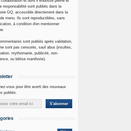
 collaboration et dont il endosse pleine et
re responsabilité sont publiés dans la
orie GQ, accessible directement dans la
 de menu. Ils sont reproductibles, sans
ication, à condition d'en mentionner
ne.
ommentaires sont publiés après validation,
ne sont pas censurés, sauf abus (insultes,
mation, mythomanie, publicité, non-
nence, ou bêtise manifeste).
letter
ez-vous pour être averti des nouveaux
es publiés.
gories