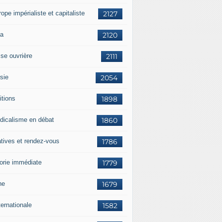
rope impérialiste et capitaliste
2127
a
2120
sse ouvrière
2111
sie
2054
itions
1898
dicalisme en débat
1860
atives et rendez-vous
1786
orie immédiate
1779
ne
1679
ternationale
1582