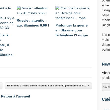
ou en
entiè
catég
barre
modif
Russie : attention
l'origi
aux illuminés 6.66 !
Prolonger la guerre
en Ukraine pour
Les c
t à la
fédéraliser l'Europe
mais 
e
diffa
te, il
perti
de
Ukraine
News
Abonn
articl
RT France : "Notre dernier souffle est-il celui du pluralisme de l'information? "
Retour à l'accueil
Caté