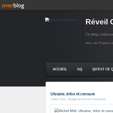
Réveil
Ce blog s'adres
non, en France 
ACCUEIL
GQ
QU'EST CE 
Ukraine, infox et censure
3 Mars 2022
, Rédigé par Réveil Communiste