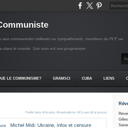
 Communiste
se aux communistes militants ou sympathisants, membres du PCF ou
ou dans le monde. Son nom est son programme.
QUE LE COMMUNISME?
GRAMSCI
CUBA
LIENS
Réve
Publié dans
#Ukraine
,
#Impérialisme
,
#Ce que dit la presse
Révei
Gille
Michel Midi: Ukraine, infox et censure
Seine