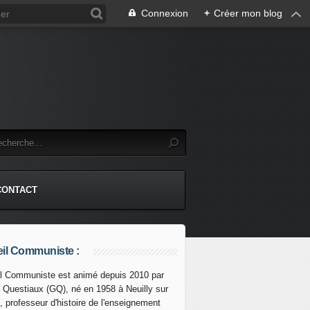
Connexion
+
Créer mon blog
CONTACT
il Communiste :
l Communiste est animé depuis 2010 par
s Questiaux (GQ), né en 1958 à Neuilly sur
, professeur d'histoire de l'enseignement