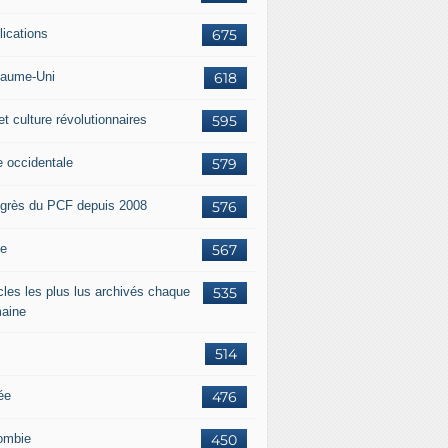
lications
675
aume-Uni
618
et culture révolutionnaires
595
e occidentale
579
grès du PCF depuis 2008
576
ie
567
icles les plus lus archivés chaque
535
aine
514
ée
476
ombie
450