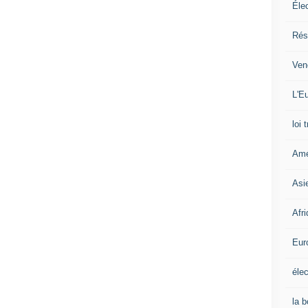
Éle
Rés
Ven
L'Eu
loi 
Amé
Asi
Afr
Eur
élec
la 