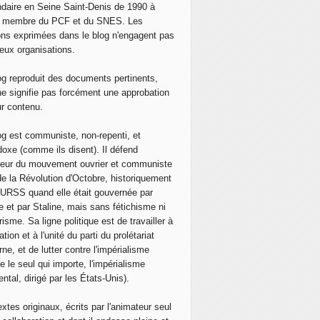
daire en Seine Saint-Denis de 1990 à
, membre du PCF et du SNES. Les
ons exprimées dans le blog n'engagent pas
eux organisations.
og reproduit des documents pertinents,
ne signifie pas forcément une approbation
ur contenu.
og est communiste, non-repenti, et
doxe (comme ils disent). Il défend
neur du mouvement ouvrier et communiste
de la Révolution d'Octobre, historiquement
 l'URSS quand elle était gouvernée par
e et par Staline, mais sans fétichisme ni
isme. Sa ligne politique est de travailler à
ation et à l'unité du parti du prolétariat
ne, et de lutter contre l'impérialisme
e le seul qui importe, l'impérialisme
ntal, dirigé par les États-Unis).
extes originaux, écrits par l'animateur seul