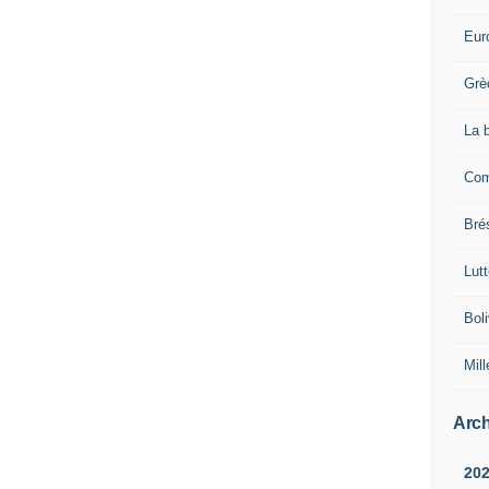
Eur
Grè
La 
Com
Brés
Lut
Boli
Mill
Arch
20