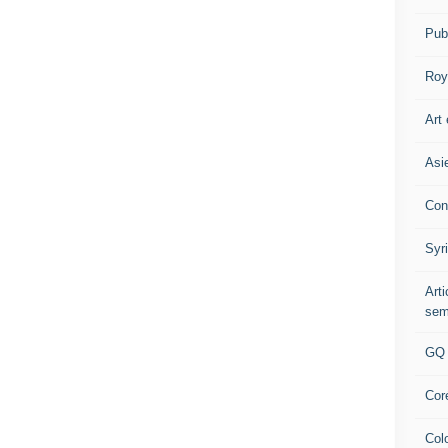
Pub
Roy
Art 
Asi
Con
Syr
Art
sem
GQ
Cor
Col