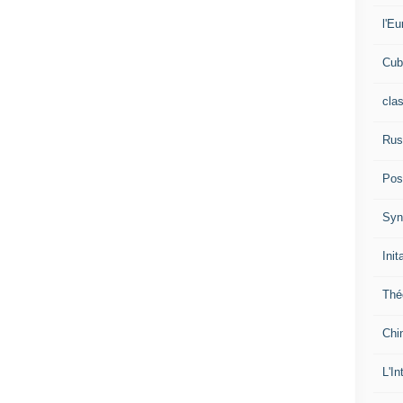
l'Eu
Cub
cla
Rus
Pos
Syn
Init
Thé
Chi
L'In