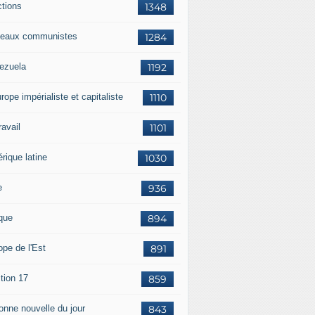
ctions
1348
eaux communistes
1284
ezuela
1192
rope impérialiste et capitaliste
1110
travail
1101
rique latine
1030
e
936
ique
894
ope de l'Est
891
tion 17
859
bonne nouvelle du jour
843