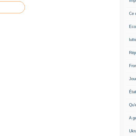
Imp
Ce 
Eco
lutt
Rép
Fron
Jour
Éta
Qu'
A ge
Ukr