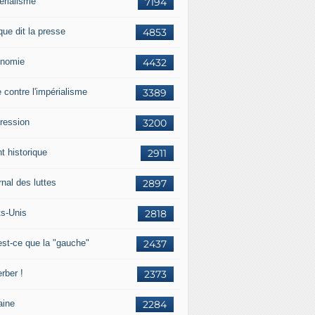
érialisme
7194
que dit la presse
4853
nomie
4432
e contre l'impérialisme
3389
ression
3200
t historique
2911
nal des luttes
2897
ts-Unis
2818
est-ce que la "gauche"
2437
rber !
2373
aine
2284