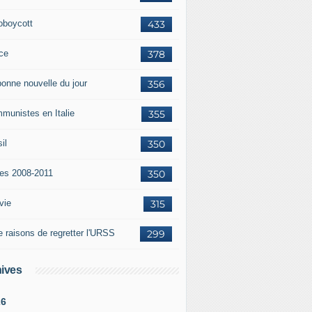
oboycott
433
ce
378
bonne nouvelle du jour
356
munistes en Italie
355
il
350
tes 2008-2011
350
vie
315
e raisons de regretter l'URSS
299
ives
26