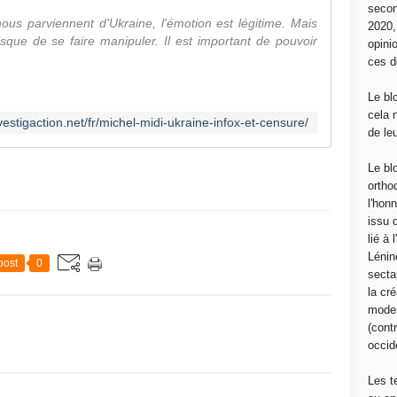
secon
us parviennent d'Ukraine, l'émotion est légitime. Mais
2020
risque de se faire manipuler. Il est important de pouvoir
opini
ces d
Le bl
cela 
vestigaction.net/fr/michel-midi-ukraine-infox-et-censure/
de le
Le bl
ortho
l'hon
issu 
lié à
Lénin
post
0
sectar
la cré
moder
(contr
occide
Les t