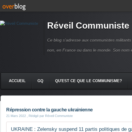
Réveil Communiste
Ce blog s'adresse aux communistes militant
non, en France ou dans le monde. Son nom 
ACCUEIL
GQ
QU'EST CE QUE LE COMMUNISME?
Répression contre la gauche ukrainienne
21 Mars 2022
, Rédigé par Réveil Communiste