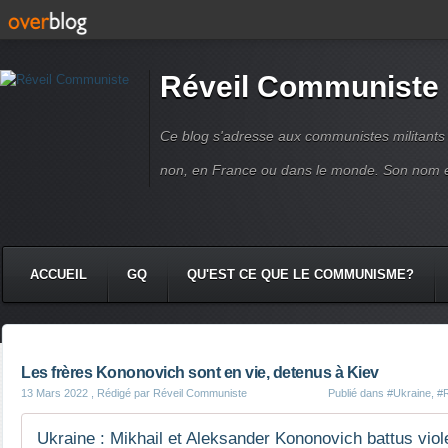
Réveil Communiste
Ce blog s'adresse aux communistes militant
non, en France ou dans le monde. Son nom 
ACCUEIL
GQ
QU'EST CE QUE LE COMMUNISME?
Les frères Kononovich sont en vie, detenus à Kiev
13 Mars 2022
, Rédigé par Réveil Communiste
Publié dans
#Ukraine
,
#