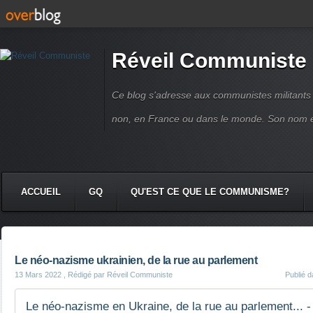
Réveil Communiste
Ce blog s'adresse aux communistes militant
non, en France ou dans le monde. Son nom 
ACCUEIL
GQ
QU'EST CE QUE LE COMMUNISME?
Le néo-nazisme ukrainien, de la rue au parlement
13 Mars 2022
, Rédigé par Réveil Communiste
Publié 