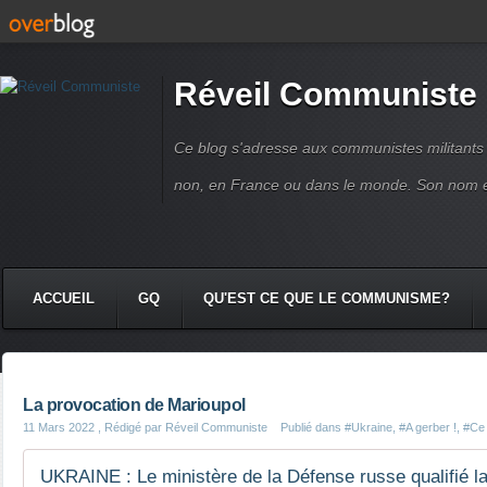
Réveil Communiste
Ce blog s'adresse aux communistes militant
non, en France ou dans le monde. Son nom 
ACCUEIL
GQ
QU'EST CE QUE LE COMMUNISME?
La provocation de Marioupol
11 Mars 2022
, Rédigé par Réveil Communiste
Publié dans
#Ukraine
,
#A gerber !
,
#Ce 