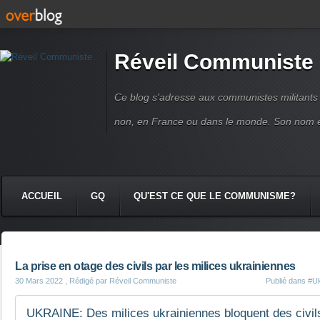
Réveil Communiste
Ce blog s'adresse aux communistes militant
non, en France ou dans le monde. Son nom 
ACCUEIL
GQ
QU'EST CE QUE LE COMMUNISME?
La prise en otage des civils par les milices ukrainiennes
30 Mars 2022
, Rédigé par Réveil Communiste
Publié dans
#Uk