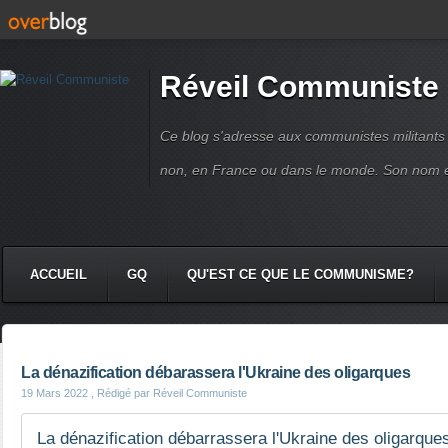
Réveil Communiste
Ce blog s'adresse aux communistes militant
non, en France ou dans le monde. Son nom 
ACCUEIL
GQ
QU'EST CE QUE LE COMMUNISME?
La dénazification débarassera l'Ukraine des oligarques
19 Mars 2022
, Rédigé par Réveil Communiste
La dénazification débarrassera l'Ukraine des oligarques