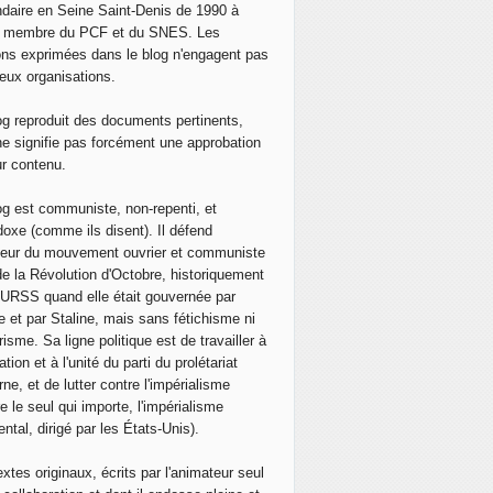
daire en Seine Saint-Denis de 1990 à
, membre du PCF et du SNES. Les
ons exprimées dans le blog n'engagent pas
eux organisations.
og reproduit des documents pertinents,
ne signifie pas forcément une approbation
ur contenu.
og est communiste, non-repenti, et
doxe (comme ils disent). Il défend
neur du mouvement ouvrier et communiste
de la Révolution d'Octobre, historiquement
 l'URSS quand elle était gouvernée par
e et par Staline, mais sans fétichisme ni
isme. Sa ligne politique est de travailler à
ation et à l'unité du parti du prolétariat
ne, et de lutter contre l'impérialisme
e le seul qui importe, l'impérialisme
ntal, dirigé par les États-Unis).
extes originaux, écrits par l'animateur seul