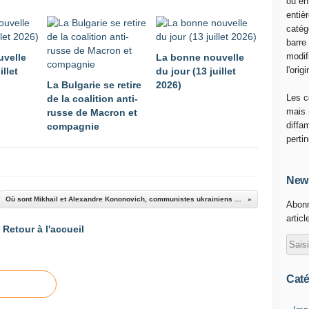
ou en
g
entiè
u
catég
e
barre
z
modif
uvelle
La bonne nouvelle
A
l'origi
illet
du jour (13 juillet
r
La Bulgarie se retire
2026)
a
Les c
de la coalition anti-
n
mais 
russe de Macron et
e
diffa
compagnie
g
perti
a
2
0
News
2
Où sont Mikhail et Alexandre Kononovich, communistes ukrainiens enlevés à Kiev ?
Abonn
2
articl
-
Retour à l'accueil
0
3
-
0
Caté
9
1