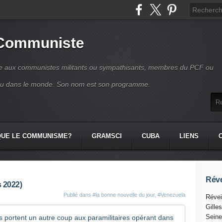
 Communiste
se aux communistes militants ou sympathisants, membres du PCF ou
ou dans le monde. Son nom est son programme.
QUE LE COMMUNISME?
GRAMSCI
CUBA
LIENS
Réve
s 2022)
Publié dans
#la bonne nouvelle du jour
,
#Venezuela
Révei
Gille
Les force
Seine