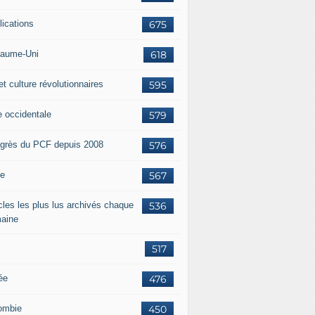
lications
675
aume-Uni
618
et culture révolutionnaires
595
e occidentale
579
grès du PCF depuis 2008
576
ie
567
icles les plus lus archivés chaque
536
aine
517
ée
476
ombie
450