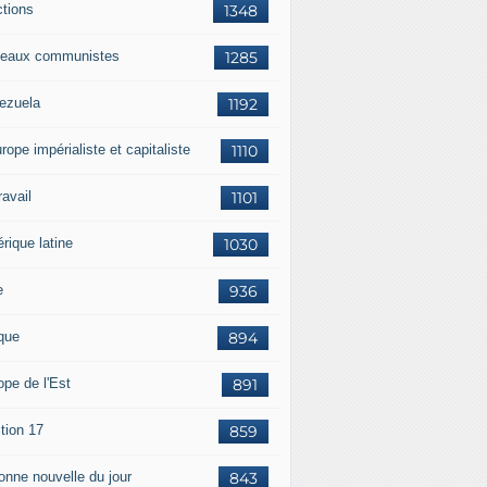
ctions
1348
eaux communistes
1285
ezuela
1192
rope impérialiste et capitaliste
1110
travail
1101
rique latine
1030
e
936
ique
894
ope de l'Est
891
tion 17
859
bonne nouvelle du jour
843