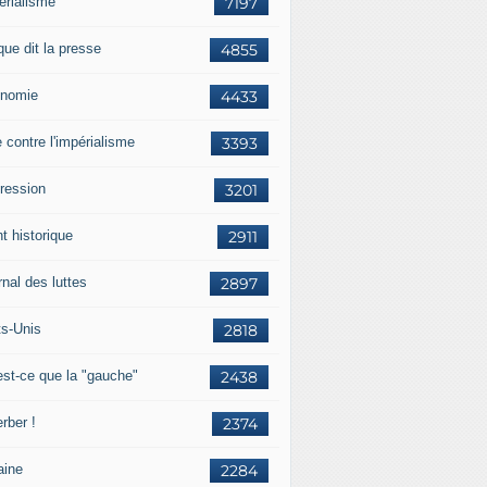
érialisme
7197
que dit la presse
4855
nomie
4433
e contre l'impérialisme
3393
ression
3201
t historique
2911
nal des luttes
2897
ts-Unis
2818
est-ce que la "gauche"
2438
rber !
2374
aine
2284