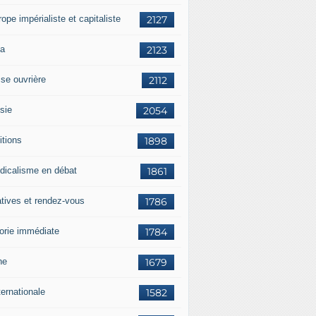
rope impérialiste et capitaliste
2127
a
2123
sse ouvrière
2112
sie
2054
itions
1898
dicalisme en débat
1861
atives et rendez-vous
1786
orie immédiate
1784
ne
1679
ternationale
1582