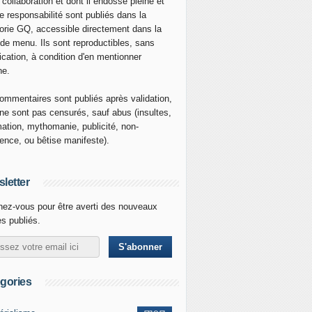
 collaboration et dont il endosse pleine et
re responsabilité sont publiés dans la
orie GQ, accessible directement dans la
 de menu. Ils sont reproductibles, sans
ication, à condition d'en mentionner
ne.
ommentaires sont publiés après validation,
ne sont pas censurés, sauf abus (insultes,
mation, mythomanie, publicité, non-
nence, ou bêtise manifeste).
letter
ez-vous pour être averti des nouveaux
es publiés.
gories