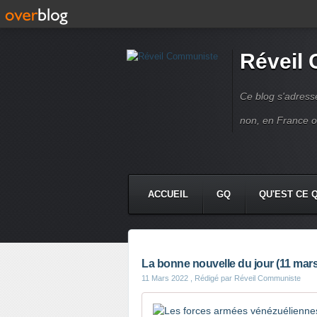
Réveil
Ce blog s'adres
non, en France 
ACCUEIL
GQ
QU'EST CE 
La bonne nouvelle du jour (11 mar
11 Mars 2022
, Rédigé par Réveil Communiste