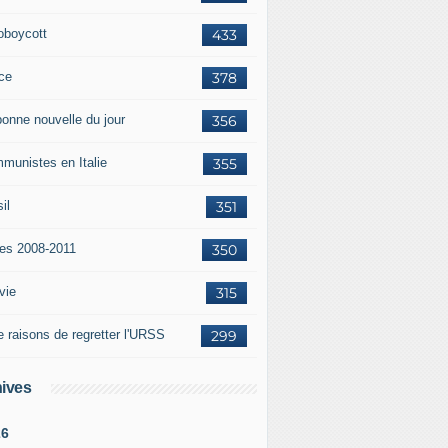
oboycott
433
ce
378
bonne nouvelle du jour
356
munistes en Italie
355
il
351
tes 2008-2011
350
vie
315
e raisons de regretter l'URSS
299
ives
26