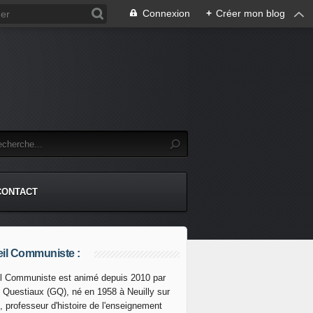
Connexion
+
Créer mon blog
CONTACT
il Communiste :
l Communiste est animé depuis 2010 par
s Questiaux (GQ), né en 1958 à Neuilly sur
s armées vénézuéliennes portent un autre coup aux paramilit
, professeur d'histoire de l'enseignement