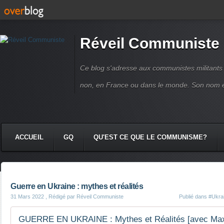
Réveil Communiste
Ce blog s'adresse aux communistes militant
non, en France ou dans le monde. Son nom 
ACCUEIL
GQ
QU'EST CE QUE LE COMMUNISME?
Guerre en Ukraine : mythes et réalités
31 Mars 2022
, Rédigé par Réveil Communiste
Publié dans
#Ukra