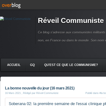
Réveil Communiste
Ce blog s'adresse aux communistes militant
non, en France ou dans le monde. Son nom 
ACCUEIL
GQ
QU'EST CE QUE LE COMMUNISME?
La bonne nouvelle du jour (16 mars 2021)
16 Mars 2021
, Rédigé par Réveil Communiste
Publié dans
#la b