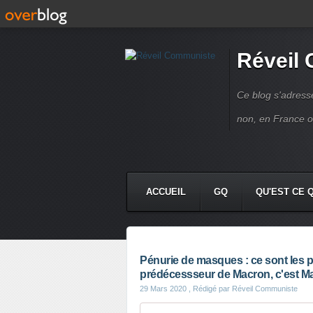
Réveil
Ce blog s'adres
non, en France 
ACCUEIL
GQ
QU'EST CE 
Pénurie de masques : ce sont les p
prédécessseur de Macron, c'est M
29 Mars 2020
, Rédigé par Réveil Communiste