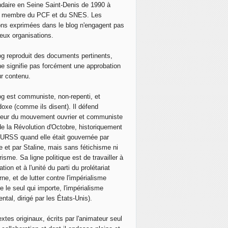
 vrai de Cristophe Prudhomme, médecin urgentiste, membre d
daire en Seine Saint-Denis de 1990 à
, membre du PCF et du SNES. Les
ons exprimées dans le blog n'engagent pas
eux organisations.
og reproduit des documents pertinents,
ne signifie pas forcément une approbation
ur contenu.
og est communiste, non-repenti, et
doxe (comme ils disent). Il défend
neur du mouvement ouvrier et communiste
de la Révolution d'Octobre, historiquement
 l'URSS quand elle était gouvernée par
e et par Staline, mais sans fétichisme ni
isme. Sa ligne politique est de travailler à
ation et à l'unité du parti du prolétariat
ne, et de lutter contre l'impérialisme
e le seul qui importe, l'impérialisme
ntal, dirigé par les États-Unis).
extes originaux, écrits par l'animateur seul