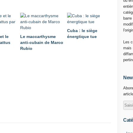
ou en
m
entiè
e
catég
n
barre
t
modif
a
l'origi
Cuba : le siège
c
et le
Le maccarthysme
énergtique tue
t
Les c
attus
anti-cubain de Marco
u
mais 
Rubio
e
diffa
l
perti
n
'
e
News
s
Abonn
t
articl
p
a
s
r
e
Caté
s
p