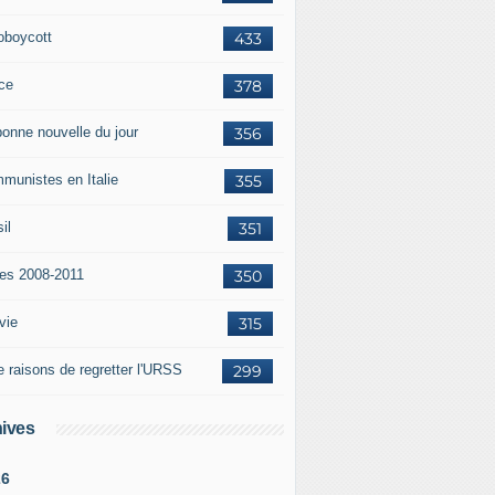
oboycott
433
ce
378
bonne nouvelle du jour
356
munistes en Italie
355
il
351
tes 2008-2011
350
vie
315
e raisons de regretter l'URSS
299
ives
26