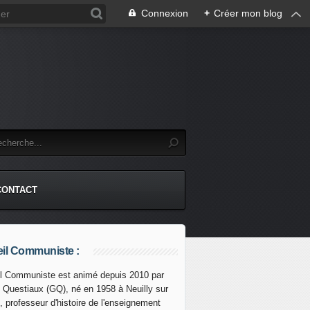
Connexion
+
Créer mon blog
CONTACT
il Communiste :
l Communiste est animé depuis 2010 par
s Questiaux (GQ), né en 1958 à Neuilly sur
, professeur d'histoire de l'enseignement