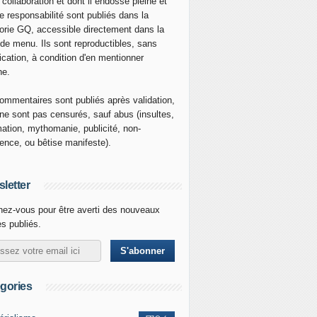
 collaboration et dont il endosse pleine et
re responsabilité sont publiés dans la
orie GQ, accessible directement dans la
 de menu. Ils sont reproductibles, sans
ication, à condition d'en mentionner
ne.
ommentaires sont publiés après validation,
ne sont pas censurés, sauf abus (insultes,
mation, mythomanie, publicité, non-
nence, ou bêtise manifeste).
letter
ez-vous pour être averti des nouveaux
es publiés.
gories