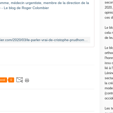
Le parler
secon
2020
O
opini
s
ces d
e
z
Le bl
d
cela 
i
de le
http://www.le-blog-de-roger-colombier.com/2020/03/le-parler-vrai-de-cristophe-prudhomme-medecin-urgentiste-membre-de-la-direction-de-la-federation-cgt-sante-action-sociale.html
r
e
Le bl
q
ortho
u
l'hon
e
issu 
l
lié à
e
Lénin
g
sectar
post
0
o
la cré
u
moder
v
(contr
e
occide
r
n
Les t
e