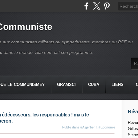
 Communiste
se aux communistes militants ou sympathisants, membres du PCF ou
ou dans le monde. Son nom est son programme.
QUE LE COMMUNISME?
GRAMSCI
CUBA
LIENS
Réve
rédécesseurs, les responsables ! mais le
acron.
Révei
Publié dans
#A gerber !
,
#Economie
Gille
Seine