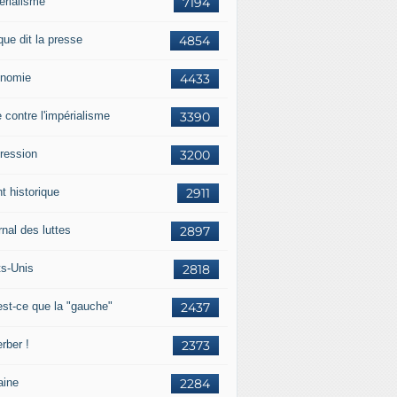
érialisme
7194
que dit la presse
4854
nomie
4433
e contre l'impérialisme
3390
ression
3200
t historique
2911
nal des luttes
2897
ts-Unis
2818
est-ce que la "gauche"
2437
rber !
2373
aine
2284