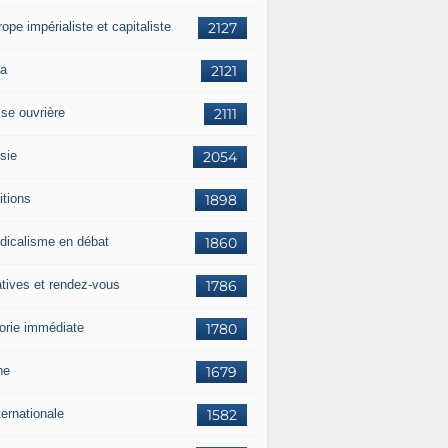
rope impérialiste et capitaliste
2127
a
2121
sse ouvrière
2111
sie
2054
itions
1898
dicalisme en débat
1860
atives et rendez-vous
1786
orie immédiate
1780
ne
1679
ternationale
1582