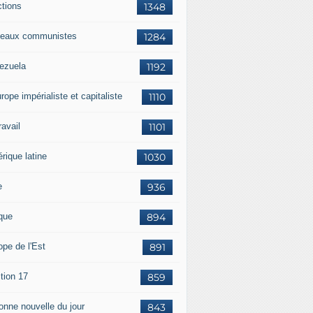
ctions
1348
eaux communistes
1284
ezuela
1192
rope impérialiste et capitaliste
1110
travail
1101
rique latine
1030
e
936
ique
894
ope de l'Est
891
tion 17
859
bonne nouvelle du jour
843