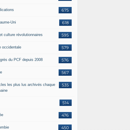
lications
675
aume-Uni
618
et culture révolutionnaires
595
e occidentale
579
grès du PCF depuis 2008
576
ie
567
icles les plus lus archivés chaque
535
aine
514
ée
476
ombie
450