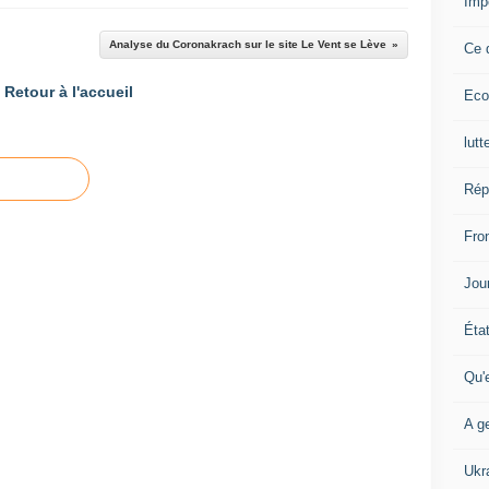
Imp
o
n
Analyse du Coronakrach sur le site Le Vent se Lève
Ce 
s
a
Retour à l'accueil
Eco
b
l
e
lutt
d
e
Rép
l
a
Fron
p
é
Jour
n
u
Éta
r
i
Qu'
e
d
A ge
e
m
a
Ukr