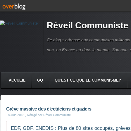
Réveil Communiste
Ce blog s'adresse aux communistes militant
non, en France ou dans le monde. Son nom 
ACCUEIL
GQ
QU'EST CE QUE LE COMMUNISME?
Grève massive des électriciens et gaziers
18 Juin 2018
, Rédigé par Réveil Communiste