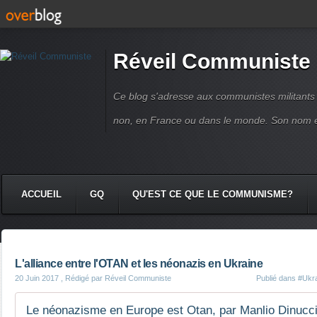
Réveil Communiste
Ce blog s'adresse aux communistes militant
non, en France ou dans le monde. Son nom 
ACCUEIL
GQ
QU'EST CE QUE LE COMMUNISME?
L'alliance entre l'OTAN et les néonazis en Ukraine
20 Juin 2017
, Rédigé par Réveil Communiste
Publié dans
#Ukr