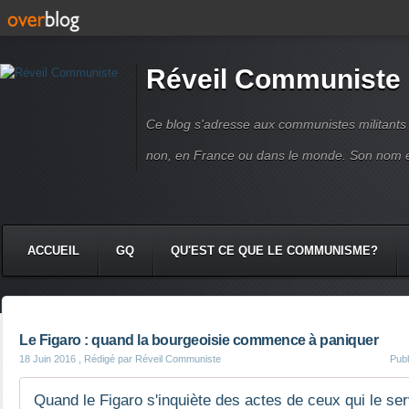
Réveil Communiste
Ce blog s'adresse aux communistes militant
non, en France ou dans le monde. Son nom 
ACCUEIL
GQ
QU'EST CE QUE LE COMMUNISME?
Le Figaro : quand la bourgeoisie commence à paniquer
18 Juin 2016
, Rédigé par Réveil Communiste
Pub