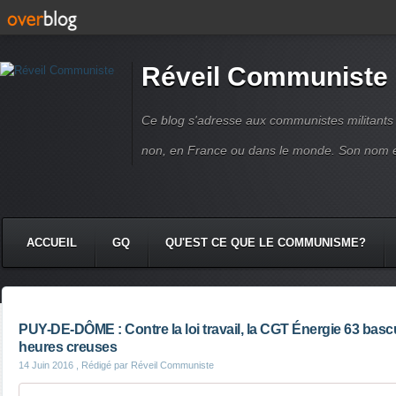
Réveil Communiste
Ce blog s'adresse aux communistes militant
non, en France ou dans le monde. Son nom 
ACCUEIL
GQ
QU'EST CE QUE LE COMMUNISME?
PUY-DE-DÔME : Contre la loi travail, la CGT Énergie 63 basc
heures creuses
14 Juin 2016
, Rédigé par Réveil Communiste