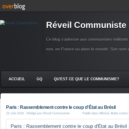
Réveil Communiste
Ce blog s'adresse aux communistes militant
non, en France ou dans le monde. Son nom 
ACCUEIL
GQ
QU'EST CE QUE LE COMMUNISME?
Paris : Rassemblement contre le coup d'État au Brésil
10 Juin 2016
, Rédigé par Réveil Communiste
Publié dans
#Brésil
,
#lutte contre 