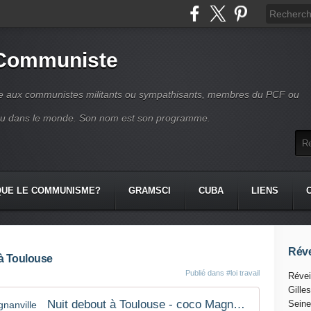
 Communiste
se aux communistes militants ou sympathisants, membres du PCF ou
ou dans le monde. Son nom est son programme.
QUE LE COMMUNISME?
GRAMSCI
CUBA
LIENS
Réve
 à Toulouse
Publié dans
#loi travail
Révei
Gille
Nuit debout à Toulouse - coco Magnanville
Seine