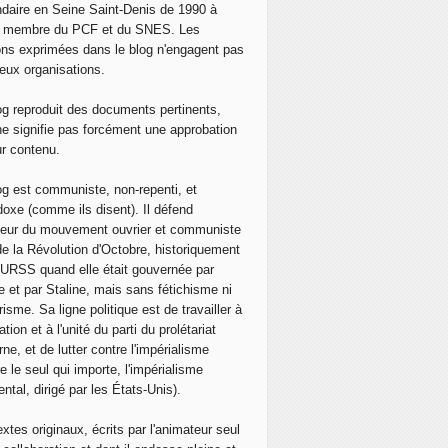
daire en Seine Saint-Denis de 1990 à
, membre du PCF et du SNES. Les
ons exprimées dans le blog n'engagent pas
eux organisations.
og reproduit des documents pertinents,
ne signifie pas forcément une approbation
ur contenu.
og est communiste, non-repenti, et
doxe (comme ils disent). Il défend
neur du mouvement ouvrier et communiste
de la Révolution d'Octobre, historiquement
 l'URSS quand elle était gouvernée par
e et par Staline, mais sans fétichisme ni
isme. Sa ligne politique est de travailler à
ation et à l'unité du parti du prolétariat
ne, et de lutter contre l'impérialisme
e le seul qui importe, l'impérialisme
ntal, dirigé par les États-Unis).
extes originaux, écrits par l'animateur seul