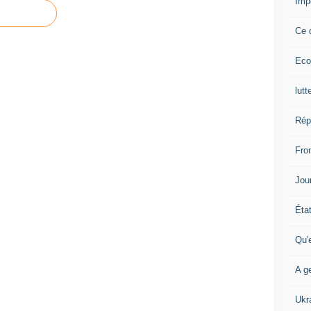
Imp
Ce 
Eco
lutt
Rép
Fron
Jour
Éta
Qu'
A ge
Ukr