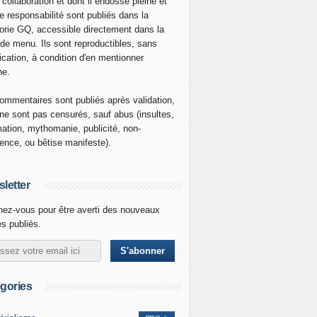
 collaboration et dont il endosse pleine et
re responsabilité sont publiés dans la
orie GQ, accessible directement dans la
 de menu. Ils sont reproductibles, sans
ication, à condition d'en mentionner
ne.
ommentaires sont publiés après validation,
ne sont pas censurés, sauf abus (insultes,
mation, mythomanie, publicité, non-
nence, ou bêtise manifeste).
letter
ez-vous pour être averti des nouveaux
es publiés.
gories