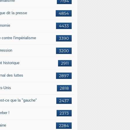
érialisme
7194
que dit la presse
4854
nomie
4433
e contre l'impérialisme
3390
ression
3200
t historique
2911
nal des luttes
2897
ts-Unis
2818
est-ce que la "gauche"
2437
rber !
2373
aine
2284