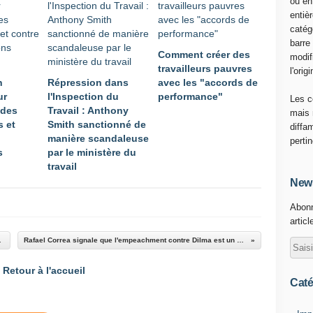
ou en
entiè
catég
barre
Comment créer des
modif
travailleurs pauvres
l'origi
n
Répression dans
avec les "accords de
ur
l'Inspection du
performance"
Les c
 des
Travail : Anthony
mais 
s et
Smith sanctionné de
diffa
manière scandaleuse
perti
s
par le ministère du
travail
News
Abonn
articl
n sans égale
Rafael Correa signale que l'empeachment contre Dilma est un précédent funeste
Retour à l'accueil
Caté