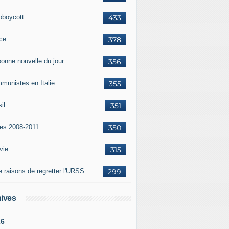
oboycott
433
ce
378
bonne nouvelle du jour
356
munistes en Italie
355
il
351
tes 2008-2011
350
vie
315
e raisons de regretter l'URSS
299
ives
26