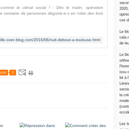
secon
comme le climat social ! - Dès le matin, opération
2020
e centaine de personnes déguisé-e-s en robin des bois
opini
ces d
Le bl
cela 
ille.over-blog.com/2016/06/nuit-debout-a-toulouse.html
de le
Le bl
ortho
l'hon
issu 
post
0
lié à
Lénin
sectar
la cré
moder
(contr
occide
Les t