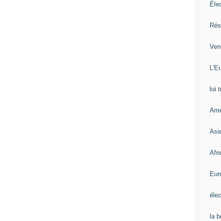
Éle
Rés
Ven
L'Eu
loi 
Amé
Asi
Afr
Eur
élec
la 