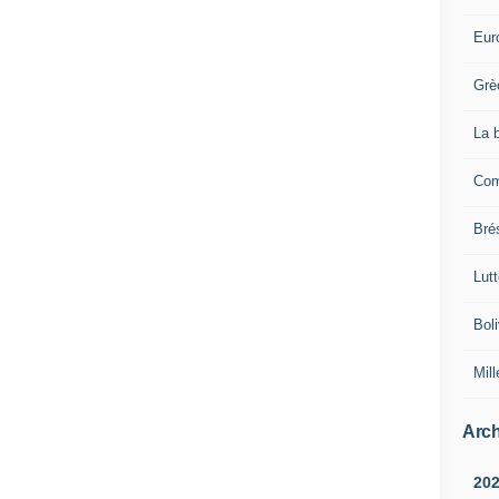
Eur
Grè
La 
Com
Brés
Lut
Boli
Mill
Arch
20