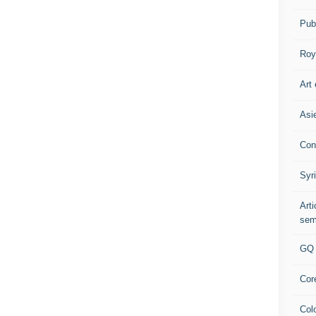
Pub
Roy
Art 
Asi
Con
Syr
Art
sem
GQ
Cor
Col