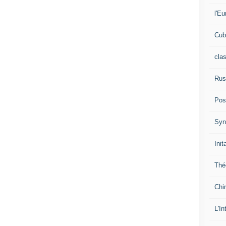
l'Eu
Cub
cla
Rus
Pos
Syn
Init
Thé
Chi
L'In