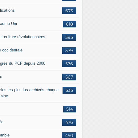
lications
675
aume-Uni
618
et culture révolutionnaires
595
e occidentale
579
grès du PCF depuis 2008
576
ie
567
icles les plus lus archivés chaque
535
aine
514
ée
476
ombie
450