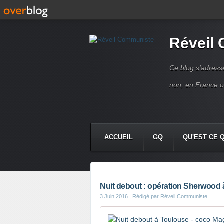
Réveil
Ce blog s'adres
non, en France 
ACCUEIL
GQ
QU'EST CE 
Nuit debout : opération Sherwood
3 Juin 2016
, Rédigé par Réveil Communiste