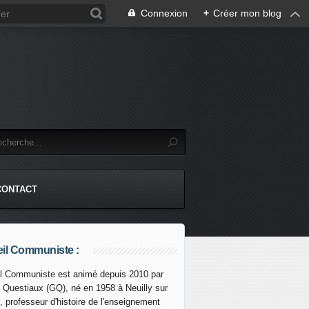
Connexion
+
Créer mon blog
CONTACT
il Communiste :
l Communiste est animé depuis 2010 par
s Questiaux (GQ), né en 1958 à Neuilly sur
, professeur d'histoire de l'enseignement