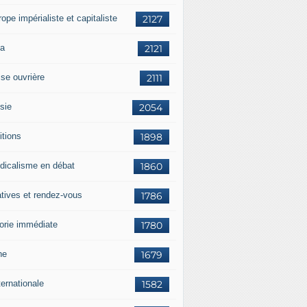
rope impérialiste et capitaliste
2127
a
2121
sse ouvrière
2111
sie
2054
itions
1898
dicalisme en débat
1860
atives et rendez-vous
1786
orie immédiate
1780
ne
1679
ternationale
1582