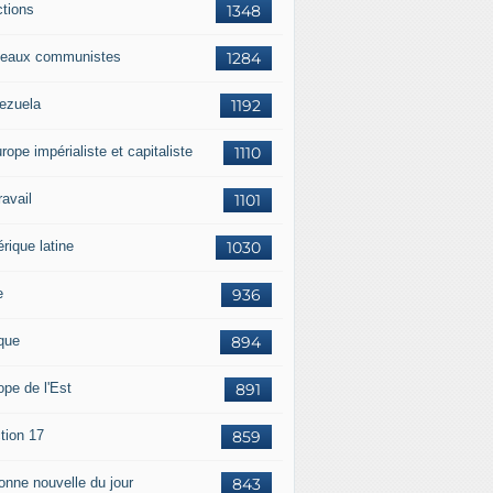
ctions
1348
eaux communistes
1284
ezuela
1192
rope impérialiste et capitaliste
1110
travail
1101
rique latine
1030
e
936
ique
894
ope de l'Est
891
tion 17
859
bonne nouvelle du jour
843