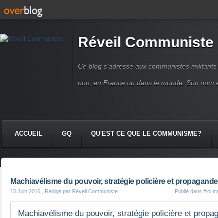
Réveil Communiste
Ce blog s'adresse aux communistes militant
non, en France ou dans le monde. Son nom 
ACCUEIL
GQ
QU'EST CE QUE LE COMMUNISME?
Machiavélisme du pouvoir, stratégie policière et propagan
15 Juin 2016
, Rédigé par Réveil Communiste
Publié dans
#loi tr
Machiavélisme du pouvoir, stratégie policière et pro