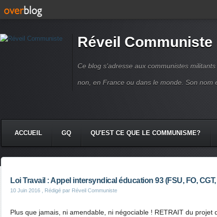
Réveil Communiste
Ce blog s'adresse aux communistes militant
non, en France ou dans le monde. Son nom 
ACCUEIL
GQ
QU'EST CE QUE LE COMMUNISME?
Loi Travail : Appel intersyndical éducation 93 (FSU, FO, CGT,
10 Juin 2016
, Rédigé par Réveil Communiste
Plus que jamais, ni amendable, ni négociable ! RETRAIT du projet de