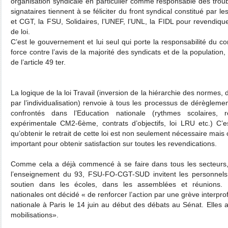
organisation syndicale en particulier comme responsable des troub
signataires tiennent à se féliciter du front syndical constitué par 
et CGT, la FSU, Solidaires, l’UNEF, l’UNL, la FIDL pour revendiquer
de loi.
C’est le gouvernement et lui seul qui porte la responsabilité du co
force contre l’avis de la majorité des syndicats et de la population,
de l’article 49 ter.
La logique de la loi Travail (inversion de la hiérarchie des normes, d
par l’individualisation) renvoie à tous les processus de dérègle
confrontés dans l’Education nationale (rythmes scolaires, 
expérimentale CM2-6ème, contrats d’objectifs, loi LRU etc.) C’
qu’obtenir le retrait de cette loi est non seulement nécessaire mais c
important pour obtenir satisfaction sur toutes les revendications.
Comme cela a déjà commencé à se faire dans tous les secteurs, 
l’enseignement du 93, FSU-FO-CGT-SUD invitent les personnels 
soutien dans les écoles, dans les assemblées et réunions. N
nationales ont décidé « de renforcer l’action par une grève interpr
nationale à Paris le 14 juin au début des débats au Sénat. Elles app
mobilisations».