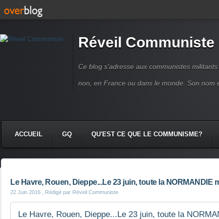
Réveil Communiste
Ce blog s'adresse aux communistes militant
non, en France ou dans le monde. Son nom 
ACCUEIL
GQ
QU'EST CE QUE LE COMMUNISME?
Le Havre, Rouen, Dieppe...Le 23 juin, toute la NORMANDIE m
22 Juin 2016
, Rédigé par Réveil Communiste