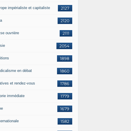
rope impérialiste et capitaliste
2127
a
2120
sse ouvrière
2111
sie
2054
itions
1898
dicalisme en débat
1860
atives et rendez-vous
1786
orie immédiate
1779
ne
1679
ternationale
1582