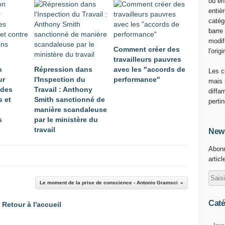
ou en
r
entiè
m
catég
a
barre
n
modif
Comment créer des
d
l'origi
travailleurs pauvres
i
n
Répression dans
avec les "accords de
e
Les c
ur
l'Inspection du
performance"
,
mais 
 des
Travail : Anthony
p
diffa
s et
Smith sanctionné de
r
perti
manière scandaleuse
è
s
par le ministère du
s
travail
d
News
u
Abonn
H
articl
a
v
r
Le moment de la prise de conscience - Antonio Gramsci
e
(
Caté
Retour à l'accueil
S
e