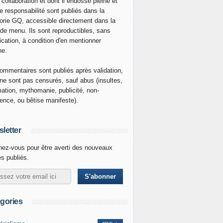
 collaboration et dont il endosse pleine et
re responsabilité sont publiés dans la
orie GQ, accessible directement dans la
 de menu. Ils sont reproductibles, sans
ication, à condition d'en mentionner
ne.
ommentaires sont publiés après validation,
ne sont pas censurés, sauf abus (insultes,
mation, mythomanie, publicité, non-
nence, ou bêtise manifeste).
letter
ez-vous pour être averti des nouveaux
es publiés.
gories