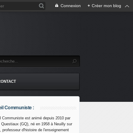
Connexion
+
Créer mon blog
CONTACT
il Communiste :
l Communiste est animé depuis 2010 par
s Questiaux (GQ), né en 1958 à Neuilly sur
, professeur d'histoire de l'enseignement