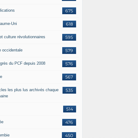
lications
675
aume-Uni
618
et culture révolutionnaires
595
e occidentale
579
grès du PCF depuis 2008
576
ie
567
icles les plus lus archivés chaque
535
aine
514
ée
476
ombie
450