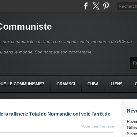
 Communiste
se aux communistes militants ou sympathisants, membres du PCF ou
ou dans le monde. Son nom est son programme.
QUE LE COMMUNISME?
GRAMSCI
CUBA
LIENS
Réve
e la raffinerie Total de Normandie ont voté l'arrêt de
Révei
Publié dans
#loi travail
Gille
Seine