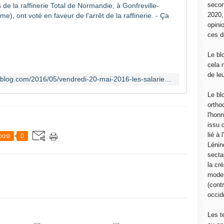
Vendredi 2
secon
2020
L
opini
a
ces d
r
a
Le bl
f
cela 
f
de le
http://canempechepasnicolas.over-blog.com/2016/05/vendredi-20-mai-2016-les-salaries-de-la-raffinerie-total-de-normandie-a-gonfreville-l-orcher-pres-du-havre-seine-maritime-ont-vote-e
i
n
Le bl
e
ortho
r
l'hon
i
issu 
e
lié à
post
0
T
Lénin
o
sectar
t
la cré
a
moder
l
(contr
d
occide
e
N
Les t
o