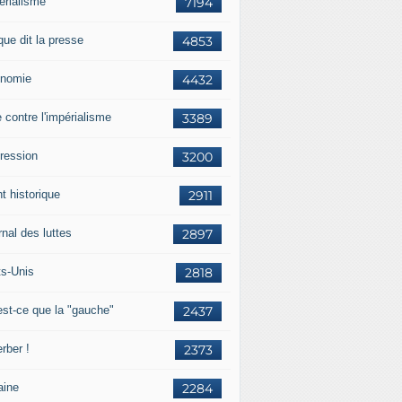
érialisme
7194
que dit la presse
4853
nomie
4432
e contre l'impérialisme
3389
ression
3200
t historique
2911
nal des luttes
2897
ts-Unis
2818
est-ce que la "gauche"
2437
rber !
2373
aine
2284