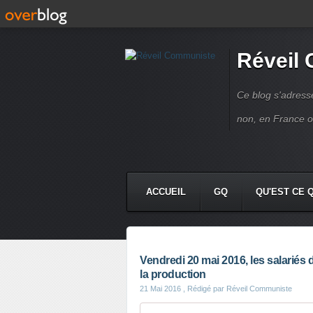
Réveil
Ce blog s'adres
non, en France 
ACCUEIL
GQ
QU'EST CE 
Vendredi 20 mai 2016, les salariés d
la production
21 Mai 2016
, Rédigé par Réveil Communiste