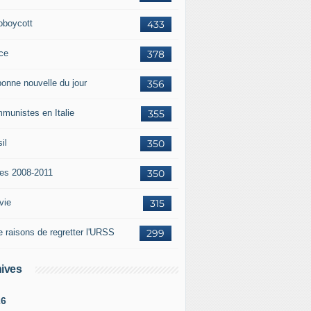
oboycott
433
ce
378
bonne nouvelle du jour
356
munistes en Italie
355
il
350
tes 2008-2011
350
vie
315
e raisons de regretter l'URSS
299
ives
26