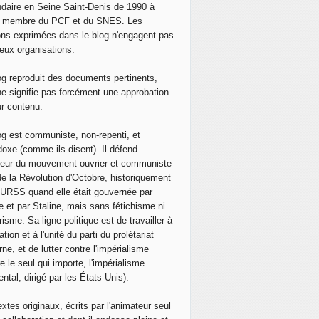
0 mai 2016, les salariés de la raffinerie Total de Normandie,
daire en Seine Saint-Denis de 1990 à
, membre du PCF et du SNES. Les
ons exprimées dans le blog n'engagent pas
eux organisations.
og reproduit des documents pertinents,
ne signifie pas forcément une approbation
ur contenu.
og est communiste, non-repenti, et
doxe (comme ils disent). Il défend
neur du mouvement ouvrier et communiste
de la Révolution d'Octobre, historiquement
 l'URSS quand elle était gouvernée par
e et par Staline, mais sans fétichisme ni
isme. Sa ligne politique est de travailler à
ation et à l'unité du parti du prolétariat
ne, et de lutter contre l'impérialisme
e le seul qui importe, l'impérialisme
ntal, dirigé par les États-Unis).
extes originaux, écrits par l'animateur seul