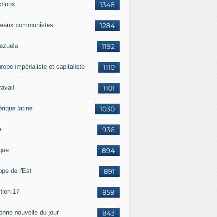
ctions
1348
eaux communistes
1284
ezuela
1192
rope impérialiste et capitaliste
1110
travail
1101
rique latine
1030
e
936
ique
894
ope de l'Est
891
tion 17
859
bonne nouvelle du jour
843