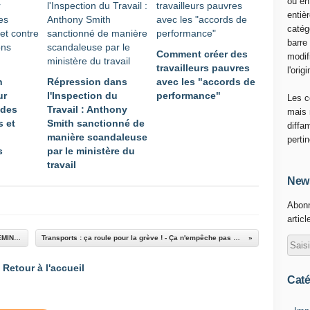
ou en
u
entiè
r
catég
c
barre
Comment créer des
e
modif
travailleurs pauvres
:
l'origi
n
Répression dans
avec les "accords de
l
ur
l'Inspection du
performance"
e
Les c
 des
Travail : Anthony
l
mais 
s et
Smith sanctionné de
a
diffa
manière scandaleuse
b
perti
s
par le ministère du
.
travail
e
u
News
r
Abonn
o
articl
p
e
SNCF - Pourquoi L'APPEL à la GRÈVE des CHEMINOTS ?
Transports : ça roule pour la grève ! - Ça n'empêche pas Nicolas
1
.
Retour à l'accueil
f
Caté
r
)