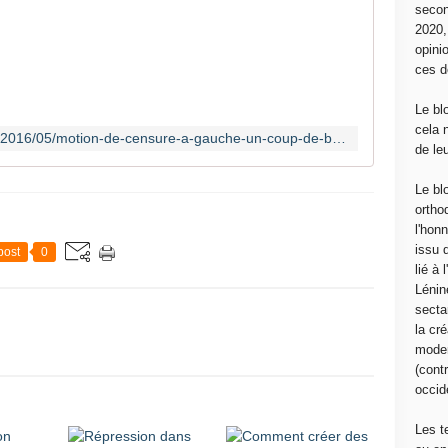
secon
p
2020
h
opini
o
ces d
t
o
Le bl
d
cela 
http://www.communcommune.com/2016/05/motion-de-censure-a-gauche-un-coup-de-bluff-des-frondeurs-ps.html?utm_source=_ob_email&utm_medium=_ob_notification&utm_campaign=_ob_pushmail
'
de le
i
l
Le bl
l
ortho
u
l'hon
s
issu 
post
0
t
lié à
r
Lénin
a
sectar
t
la cré
i
moder
o
(contr
n
occide
(
s
Les t
o