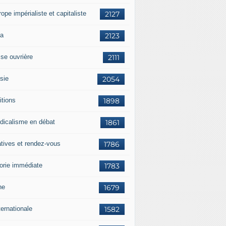
rope impérialiste et capitaliste
2127
a
2123
sse ouvrière
2111
sie
2054
itions
1898
dicalisme en débat
1861
atives et rendez-vous
1786
orie immédiate
1783
ne
1679
ternationale
1582