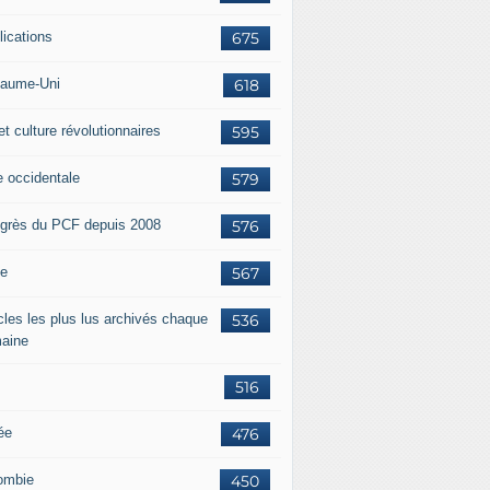
lications
675
aume-Uni
618
et culture révolutionnaires
595
e occidentale
579
grès du PCF depuis 2008
576
ie
567
icles les plus lus archivés chaque
536
aine
516
ée
476
ombie
450