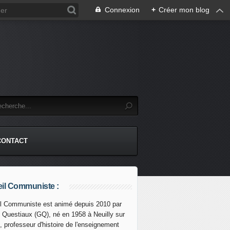
Connexion
+
Créer mon blog
CONTACT
il Communiste :
l Communiste est animé depuis 2010 par
s Questiaux (GQ), né en 1958 à Neuilly sur
e CENSURE à gauche : un COUP de BLUFF des " frondeur
, professeur d'histoire de l'enseignement