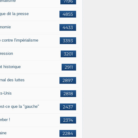
érialisme
7196
que dit la presse
4855
nomie
4433
e contre l'impérialisme
3393
ression
3201
t historique
2911
nal des luttes
2897
ts-Unis
2818
est-ce que la "gauche"
2437
rber !
2374
aine
2284