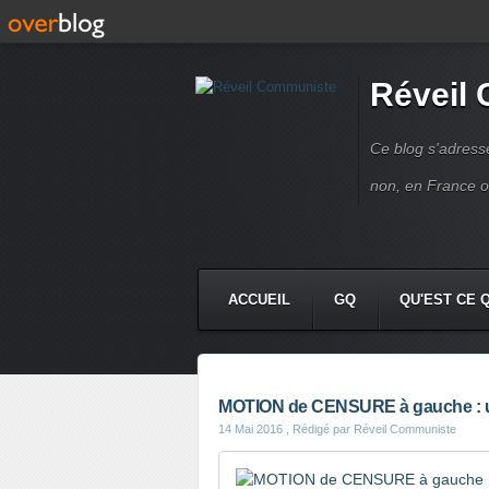
Réveil
Ce blog s'adres
non, en France 
ACCUEIL
GQ
QU'EST CE 
MOTION de CENSURE à gauche : u
14 Mai 2016
, Rédigé par Réveil Communiste