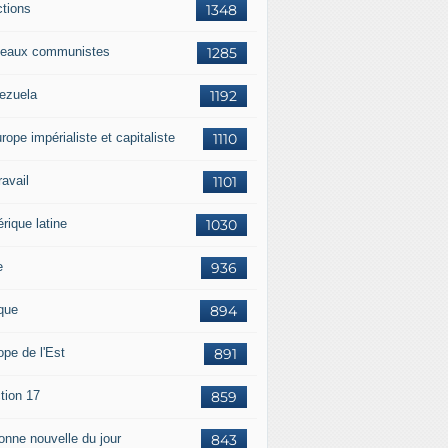
ctions
1348
eaux communistes
1285
ezuela
1192
rope impérialiste et capitaliste
1110
travail
1101
rique latine
1030
e
936
ique
894
ope de l'Est
891
tion 17
859
bonne nouvelle du jour
843