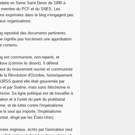
daire en Seine Saint-Denis de 1990 à
, membre du PCF et du SNES. Les
ons exprimées dans le blog n'engagent pas
eux organisations.
og reproduit des documents pertinents,
ne signifie pas forcément une approbation
ur contenu.
og est communiste, non-repenti, et
doxe (comme ils disent). Il défend
neur du mouvement ouvrier et communiste
de la Révolution d'Octobre, historiquement
 l'URSS quand elle était gouvernée par
e et par Staline, mais sans fétichisme ni
isme. Sa ligne politique est de travailler à
ation et à l'unité du parti du prolétariat
ne, et de lutter contre l'impérialisme
e le seul qui importe, l'impérialisme
ntal, dirigé par les États-Unis).
extes originaux, écrits par l'animateur seul