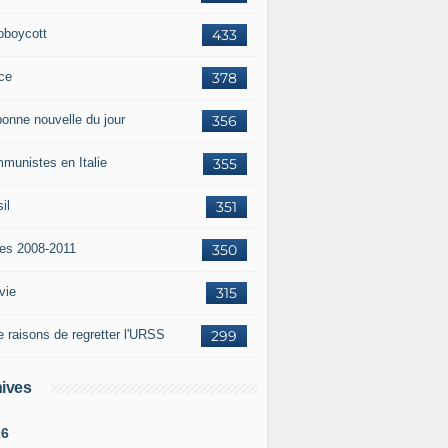
oboycott
433
ce
378
bonne nouvelle du jour
356
munistes en Italie
355
il
351
tes 2008-2011
350
vie
315
e raisons de regretter l'URSS
299
ives
26