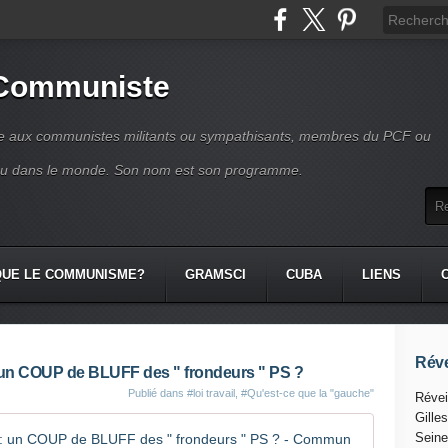
 Communiste
se aux communistes militants ou sympathisants, membres du PCF ou
ou dans le monde. Son nom est son programme.
QUE LE COMMUNISME?
GRAMSCI
CUBA
LIENS
Réve
n COUP de BLUFF des " frondeurs " PS ?
Publié dans
#loi travail
,
#Qu'est-ce que la "gauche"
Révei
Gille
MOTION d
Seine