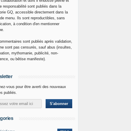
 collaboration et dont il endosse pleine et
re responsabilité sont publiés dans la
orie GQ, accessible directement dans la
 de menu. Ils sont reproductibles, sans
ication, à condition d'en mentionner
ne.
ommentaires sont publiés après validation,
ne sont pas censurés, sauf abus (insultes,
mation, mythomanie, publicité, non-
nence, ou bêtise manifeste).
letter
ez-vous pour être averti des nouveaux
es publiés.
gories