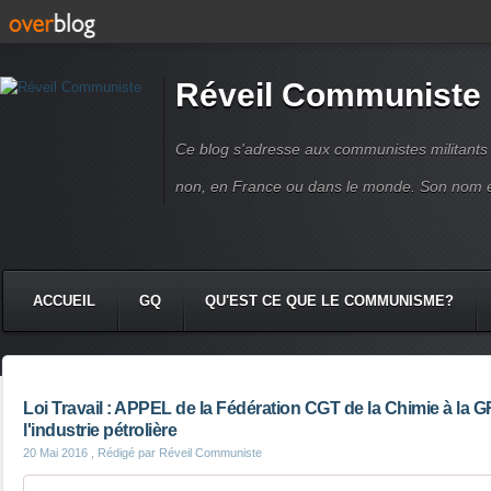
Réveil Communiste
Ce blog s'adresse aux communistes militant
non, en France ou dans le monde. Son nom 
ACCUEIL
GQ
QU'EST CE QUE LE COMMUNISME?
Loi Travail : APPEL de la Fédération CGT de la Chimie à la
l'industrie pétrolière
20 Mai 2016
, Rédigé par Réveil Communiste