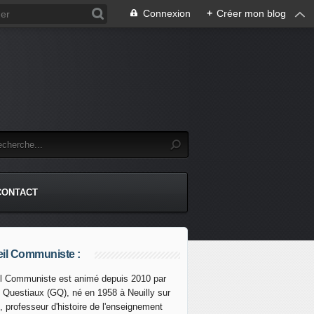
Connexion
+
Créer mon blog
CONTACT
il Communiste :
l Communiste est animé depuis 2010 par
s Questiaux (GQ), né en 1958 à Neuilly sur
, professeur d'histoire de l'enseignement