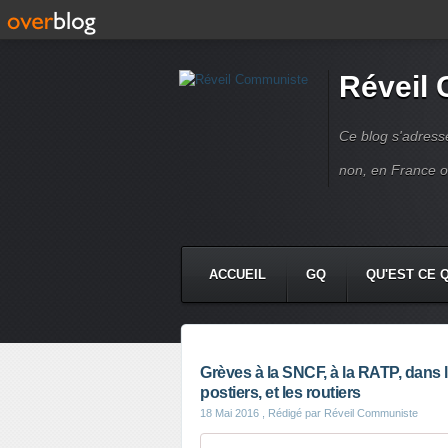
Réveil
Ce blog s'adres
non, en France 
ACCUEIL
GQ
QU'EST CE 
Grèves à la SNCF, à la RATP, dans l
postiers, et les routiers
18 Mai 2016
, Rédigé par Réveil Communiste