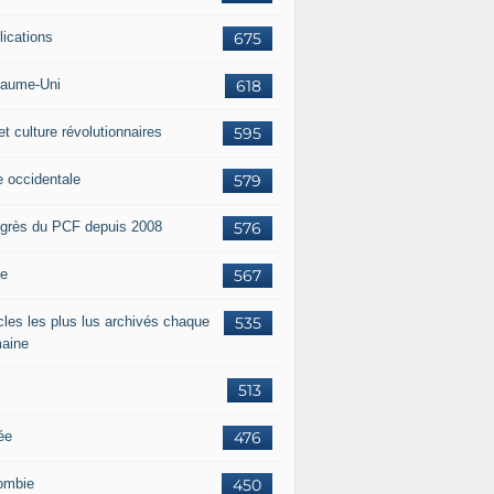
lications
675
aume-Uni
618
et culture révolutionnaires
595
e occidentale
579
grès du PCF depuis 2008
576
ie
567
icles les plus lus archivés chaque
535
aine
513
ée
476
ombie
450