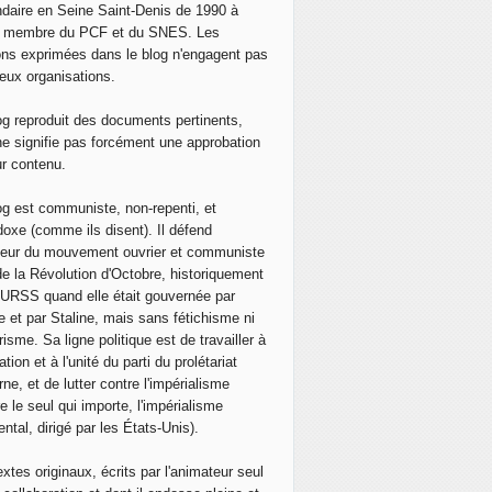
 la SNCF, à la RATP, dans les AEROPORTS, chez les DOC
daire en Seine Saint-Denis de 1990 à
, membre du PCF et du SNES. Les
ons exprimées dans le blog n'engagent pas
eux organisations.
og reproduit des documents pertinents,
ne signifie pas forcément une approbation
ur contenu.
og est communiste, non-repenti, et
doxe (comme ils disent). Il défend
neur du mouvement ouvrier et communiste
de la Révolution d'Octobre, historiquement
 l'URSS quand elle était gouvernée par
e et par Staline, mais sans fétichisme ni
isme. Sa ligne politique est de travailler à
ation et à l'unité du parti du prolétariat
ne, et de lutter contre l'impérialisme
e le seul qui importe, l'impérialisme
ntal, dirigé par les États-Unis).
extes originaux, écrits par l'animateur seul