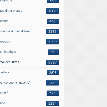
érialisme
7194
que dit la presse
4853
nomie
4431
e contre l'impérialisme
3389
ression
3200
t historique
2911
nal des luttes
2897
ts-Unis
2818
est-ce que la "gauche"
2436
rber !
2373
aine
2284