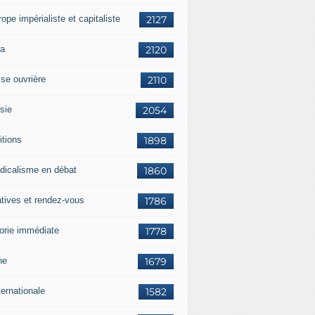
rope impérialiste et capitaliste
2127
a
2120
sse ouvrière
2110
sie
2054
itions
1898
dicalisme en débat
1860
atives et rendez-vous
1786
orie immédiate
1778
ne
1679
ternationale
1582