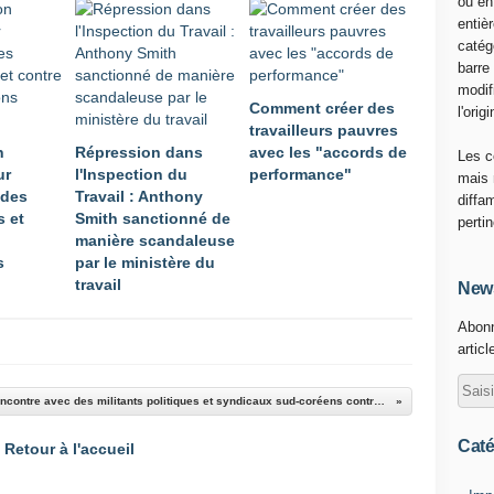
ou en
T
entiè
S
catég
L
barre
E
modif
Comment créer des
1
l'origi
travailleurs pauvres
8
n
Répression dans
avec les "accords de
M
Les c
ur
l'Inspection du
performance"
A
mais 
 des
Travail : Anthony
I
diffa
s et
Smith sanctionné de
2
perti
manière scandaleuse
0
s
par le ministère du
1
travail
6
News
-
Abonn
L
articl
a
g
r
Rencontre avec des militants politiques et syndicaux sud-coréens contre la répression
è
v
Caté
Retour à l'accueil
e
r