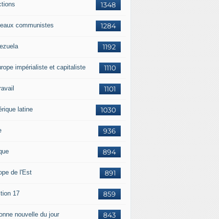
ctions
1348
eaux communistes
1284
ezuela
1192
rope impérialiste et capitaliste
1110
travail
1101
rique latine
1030
e
936
ique
894
ope de l'Est
891
tion 17
859
bonne nouvelle du jour
843