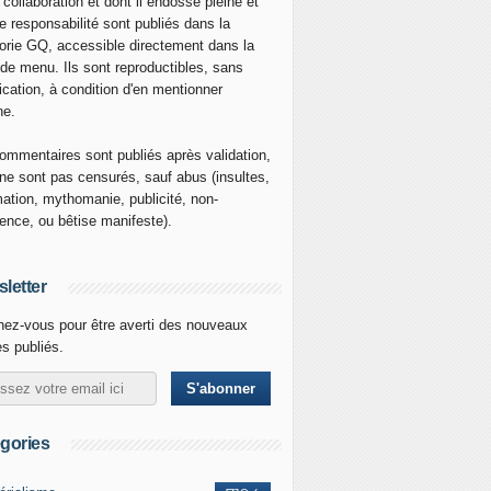
 collaboration et dont il endosse pleine et
re responsabilité sont publiés dans la
orie GQ, accessible directement dans la
 de menu. Ils sont reproductibles, sans
ication, à condition d'en mentionner
ne.
ommentaires sont publiés après validation,
ne sont pas censurés, sauf abus (insultes,
mation, mythomanie, publicité, non-
nence, ou bêtise manifeste).
letter
ez-vous pour être averti des nouveaux
es publiés.
gories