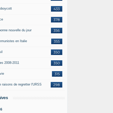
oboycott
433
ce
378
bonne nouvelle du jour
356
munistes en Italie
355
il
350
tes 2008-2011
350
vie
315
e raisons de regretter l'URSS
298
ives
26