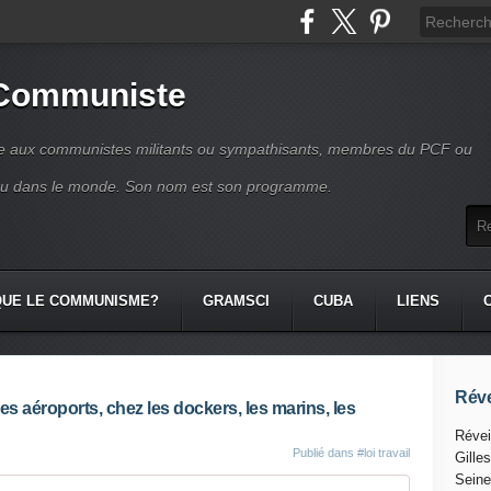
 Communiste
se aux communistes militants ou sympathisants, membres du PCF ou
ou dans le monde. Son nom est son programme.
QUE LE COMMUNISME?
GRAMSCI
CUBA
LIENS
Réve
es aéroports, chez les dockers, les marins, les
Révei
Publié dans
#loi travail
Gille
Seine