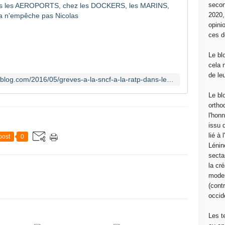
Grèves à
secon
2020
G
opini
R
ces d
E
V
Le bl
E
cela 
S
de le
http://canempechepasnicolas.over-blog.com/2016/05/greves-a-la-sncf-a-la-ratp-dans-les-aeroports-chez-les-dockers-les-marins-les-postiers-et-les-routiers.html?utm_source=_ob_email&utm_medium=_ob_notification&utm_campaign=_ob_pushmail
D
A
Le bl
N
ortho
S
l'hon
L
issu 
E
lié à
post
0
S
Lénin
T
sectar
R
la cré
A
moder
N
(contr
S
occide
P
O
Les t
R