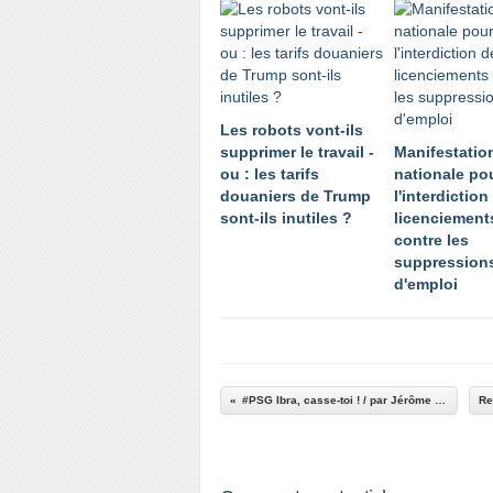
Les robots vont-ils
supprimer le travail -
Manifestatio
ou : les tarifs
nationale po
douaniers de Trump
l'interdiction
sont-ils inutiles ?
licenciement
contre les
suppression
d'emploi
#PSG Ibra, casse-toi ! / par Jérôme Reijasse