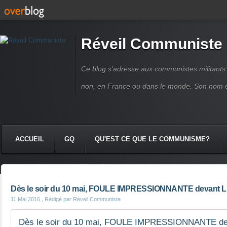
Réveil Communiste
Ce blog s'adresse aux communistes militant
non, en France ou dans le monde. Son nom 
ACCUEIL
GQ
QU'EST CE QUE LE COMMUNISME?
Dès le soir du 10 mai, FOULE IMPRESSIONNANTE devan
11 Mai 2016
, Rédigé par Réveil Communiste