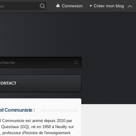
Connexion
+
Créer mon blog
CONTACT
il Communiste :
l Communiste est animé depuis 2010 par
s Questiaux (GQ), né en 1958 à Neuilly sur
arburant débloqué par la force à Rennes. Le gouvernement v
, professeur d'histoire de l'enseignement