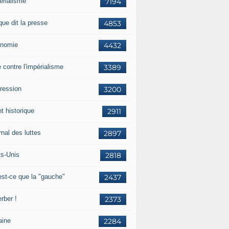
érialisme
7194
que dit la presse
4853
nomie
4432
e contre l'impérialisme
3389
ression
3200
t historique
2911
nal des luttes
2897
ts-Unis
2818
est-ce que la "gauche"
2437
rber !
2373
aine
2284