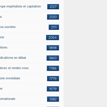
rope impérialiste et capitaliste
2127
a
2120
sse ouvrière
2111
sie
2054
itions
1898
dicalisme en débat
1860
atives et rendez-vous
1786
orie immédiate
1779
ne
1679
ternationale
1582