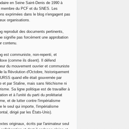
daire en Seine Saint-Denis de 1990 à
, membre du PCF et du SNES. Les
ons exprimées dans le blog n'engagent pas
eux organisations.
og reproduit des documents pertinents,
ne signifie pas forcément une approbation
ur contenu.
og est communiste, non-repenti, et
doxe (comme ils disent). Il défend
neur du mouvement ouvrier et communiste
de la Révolution d'Octobre, historiquement
 l'URSS quand elle était gouvernée par
e et par Staline, mais sans fétichisme ni
isme. Sa ligne politique est de travailler à
ation et à l'unité du parti du prolétariat
ne, et de lutter contre l'impérialisme
e le seul qui importe, l'impérialisme
ntal, dirigé par les États-Unis).
extes originaux, écrits par l'animateur seul