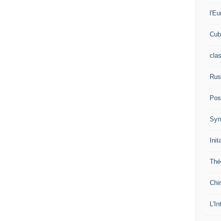
l'Eu
Cub
cla
Rus
Pos
Syn
Init
Thé
Chi
L'In