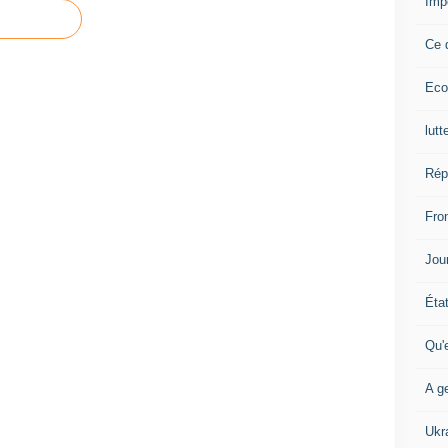
Imp
Ce 
Eco
lutt
Rép
Fron
Jour
Éta
Qu'
A ge
Ukr