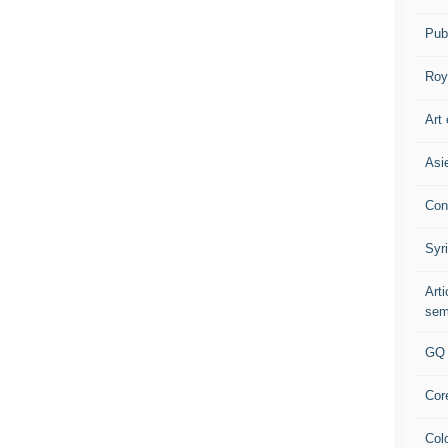
Pub
Roy
Art 
Asi
Con
Syr
Art
sem
GQ
Cor
Col