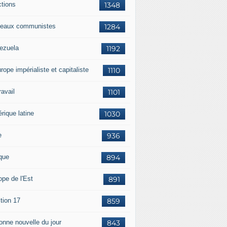
ctions
1348
eaux communistes
1284
ezuela
1192
rope impérialiste et capitaliste
1110
travail
1101
rique latine
1030
e
936
ique
894
ope de l'Est
891
tion 17
859
bonne nouvelle du jour
843