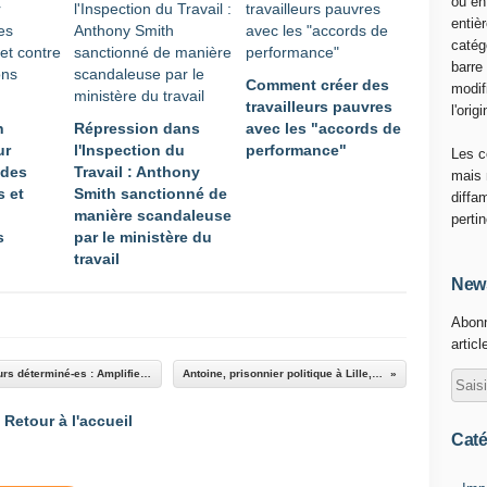
ou en
entiè
catég
barre
Comment créer des
modif
travailleurs pauvres
l'origi
n
Répression dans
avec les "accords de
ur
l'Inspection du
performance"
Les c
 des
Travail : Anthony
mais 
s et
Smith sanctionné de
diffa
manière scandaleuse
perti
s
par le ministère du
travail
News
Abonn
articl
Le communiqué commun intersyndical : Toujours déterminé-es : Amplifier la mobilisation, faire respecter la démocratie
Antoine, prisonnier politique à Lille, entre en grève de la faim
Retour à l'accueil
Caté