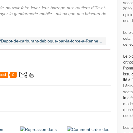
secon
pouvoir faire lever leur barrage aux routiers d'Ille-et-
2020
voyer la gendarmerie mobile : mieux que des briseurs de
opini
ces d
Le bl
cela 
http://www.revolutionpermanente.fr/Depot-de-carburant-debloque-par-la-force-a-Rennes-Le-gouvernement-veut-l-affrontement
de le
Le bl
ortho
l'hon
issu 
post
0
lié à
Lénin
sectar
la cré
moder
(contr
occide
Les t