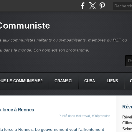
 Communiste
se aux communistes militants ou sympathisants, membres du PCF ou
ou dans le monde. Son nom est son programme.
QUE LE COMMUNISME?
GRAMSCI
CUBA
LIENS
Réve
a force à Rennes
Publié dans
#loi travail
,
#Répression
Révei
Gille
Dépôt de c
Seine