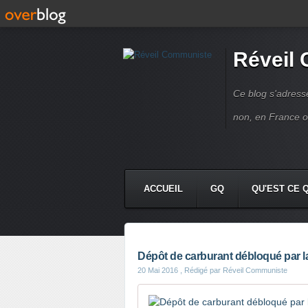
Réveil
Ce blog s'adres
non, en France 
ACCUEIL
GQ
QU'EST CE 
Dépôt de carburant débloqué par l
20 Mai 2016
, Rédigé par Réveil Communiste