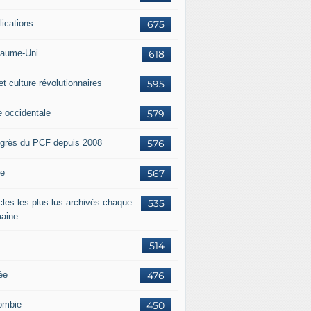
lications
675
aume-Uni
618
et culture révolutionnaires
595
e occidentale
579
grès du PCF depuis 2008
576
ie
567
icles les plus lus archivés chaque
535
aine
514
ée
476
ombie
450