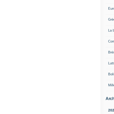
Eur
Grè
La 
Com
Brés
Lut
Boli
Mill
Arch
20