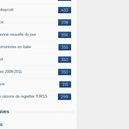
oboycott
433
ce
378
bonne nouvelle du jour
356
munistes en Italie
355
il
350
tes 2008-2011
350
vie
315
e raisons de regretter l'URSS
299
ives
26