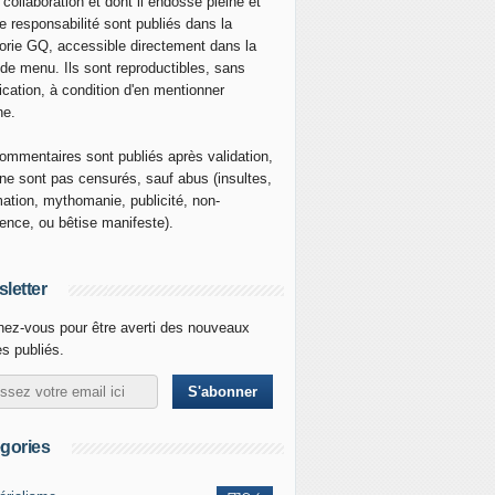
 collaboration et dont il endosse pleine et
re responsabilité sont publiés dans la
orie GQ, accessible directement dans la
 de menu. Ils sont reproductibles, sans
ication, à condition d'en mentionner
ne.
ommentaires sont publiés après validation,
ne sont pas censurés, sauf abus (insultes,
mation, mythomanie, publicité, non-
nence, ou bêtise manifeste).
letter
ez-vous pour être averti des nouveaux
es publiés.
gories