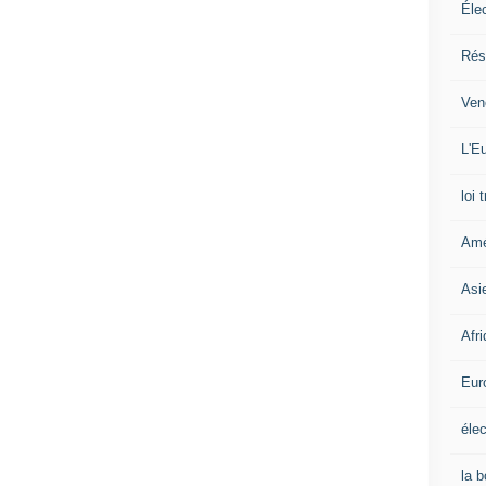
Éle
Rés
Ven
L'Eu
loi 
Amé
Asi
Afr
Eur
élec
la 