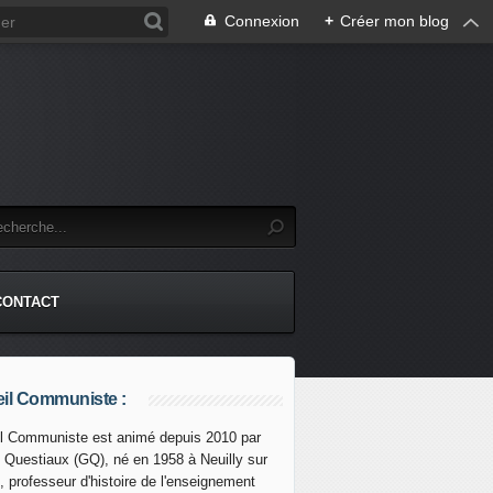
Connexion
+
Créer mon blog
CONTACT
il Communiste :
l Communiste est animé depuis 2010 par
s Questiaux (GQ), né en 1958 à Neuilly sur
, professeur d'histoire de l'enseignement