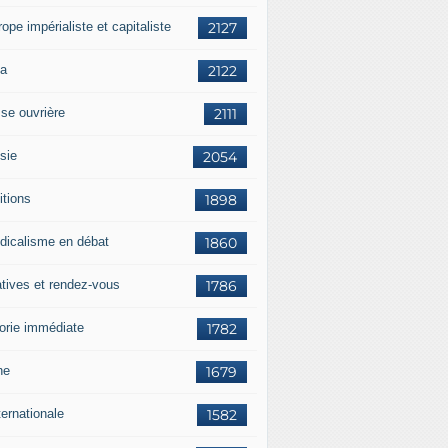
rope impérialiste et capitaliste
2127
a
2122
sse ouvrière
2111
sie
2054
itions
1898
dicalisme en débat
1860
atives et rendez-vous
1786
orie immédiate
1782
ne
1679
ternationale
1582