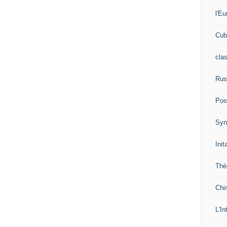
l'Eu
Cub
cla
Rus
Pos
Syn
Init
Thé
Chi
L'In