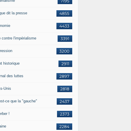
érialisme
7195
que dit la presse
4855
nomie
4433
e contre l'impérialisme
3391
ression
3200
t historique
2911
nal des luttes
2897
ts-Unis
2818
est-ce que la "gauche"
2437
rber !
2373
aine
2284