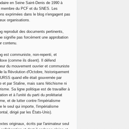
daire en Seine Saint-Denis de 1990 à
, membre du PCF et du SNES. Les
ons exprimées dans le blog n'engagent pas
eux organisations.
og reproduit des documents pertinents,
ne signifie pas forcément une approbation
ur contenu.
og est communiste, non-repenti, et
doxe (comme ils disent). Il défend
neur du mouvement ouvrier et communiste
de la Révolution d'Octobre, historiquement
 l'URSS quand elle était gouvernée par
e et par Staline, mais sans fétichisme ni
isme. Sa ligne politique est de travailler à
ation et à l'unité du parti du prolétariat
ne, et de lutter contre l'impérialisme
e le seul qui importe, l'impérialisme
ntal, dirigé par les États-Unis).
extes originaux, écrits par l'animateur seul