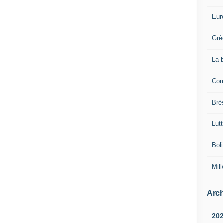
Eur
Grè
La 
Com
Brés
Lut
Boli
Mill
Arch
20