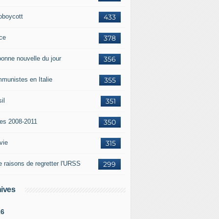
oboycott
433
ce
378
bonne nouvelle du jour
356
munistes en Italie
355
il
351
tes 2008-2011
350
vie
315
e raisons de regretter l'URSS
299
ives
26