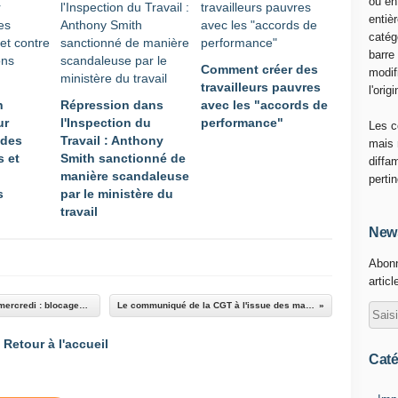
ou en
entiè
catég
barre
Comment créer des
modif
travailleurs pauvres
l'origi
n
Répression dans
avec les "accords de
ur
l'Inspection du
performance"
Les c
 des
Travail : Anthony
mais 
s et
Smith sanctionné de
diffa
manière scandaleuse
perti
s
par le ministère du
travail
News
Abonn
articl
Point sur la mobilisation contre Loi Travail ce mercredi : blocages de la Normandie à l'Auvergne !
Le communiqué de la CGT à l'issue des manifestations du 17 mai
Retour à l'accueil
Caté