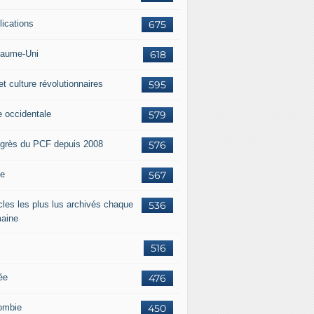
lications
675
aume-Uni
618
et culture révolutionnaires
595
e occidentale
579
grès du PCF depuis 2008
576
ie
567
icles les plus lus archivés chaque
536
aine
516
ée
476
ombie
450