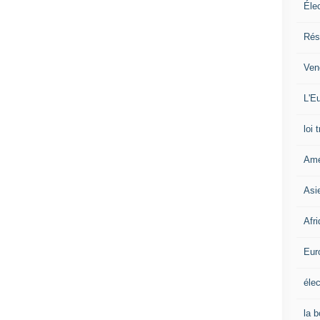
Éle
Rés
Ven
L'Eu
loi 
Amé
Asi
Afr
Eur
élec
la 