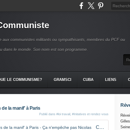
 Communiste
se aux communistes militants ou sympathisants, membres du PCF ou
ou dans le monde. Son nom est son programme.
QUE LE COMMUNISME?
GRAMSCI
CUBA
LIENS
Réve
 de la manif' à Paris
Publié dans
#loi travail
,
#Initatives et rendez-vous
Révei
Gille
Contre la loi El Khomri : le parcours de la manif' à Paris - Ça n'empêche pas Nicolas
Seine