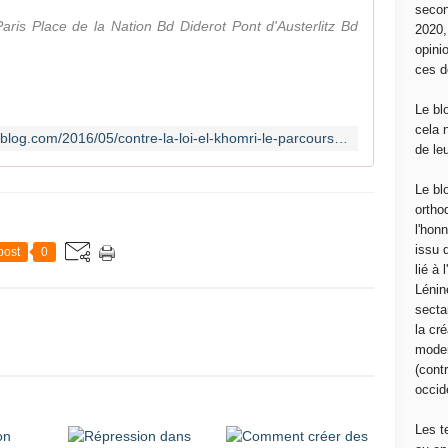
secon
aris Place de la Nation Bd Diderot Pont d'Austerlitz Bd
2020
opini
ces d
Le bl
cela 
http://canempechepasnicolas.over-blog.com/2016/05/contre-la-loi-el-khomri-le-parcours-de-la-manif-a-paris.html?utm_source=_ob_email&utm_medium=_ob_notification&utm_campaign=_ob_pushmail
de le
Le bl
ortho
l'hon
issu 
post
0
lié à
Lénin
sectar
la cré
moder
(contr
occide
Les t