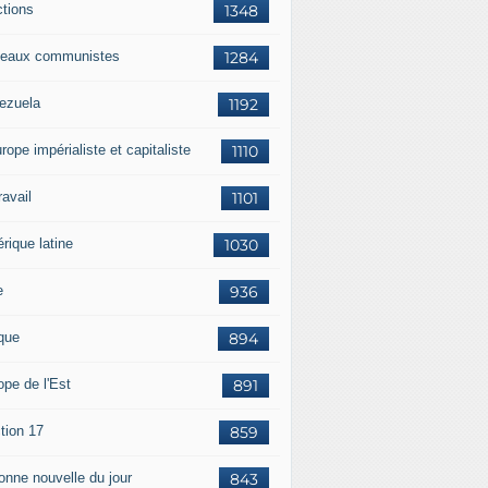
ctions
1348
eaux communistes
1284
ezuela
1192
rope impérialiste et capitaliste
1110
travail
1101
rique latine
1030
e
936
ique
894
ope de l'Est
891
tion 17
859
bonne nouvelle du jour
843