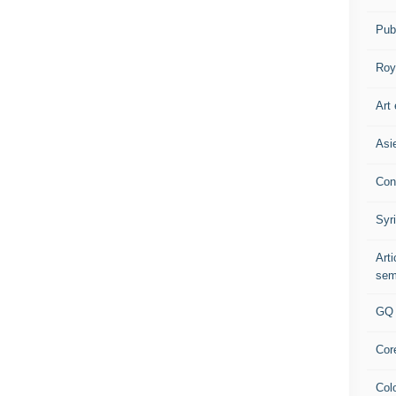
Pub
Roy
Art 
Asi
Con
Syr
Art
sem
GQ
Cor
Col