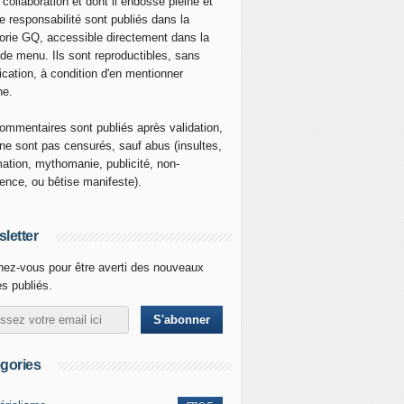
 collaboration et dont il endosse pleine et
re responsabilité sont publiés dans la
orie GQ, accessible directement dans la
 de menu. Ils sont reproductibles, sans
ication, à condition d'en mentionner
ne.
ommentaires sont publiés après validation,
ne sont pas censurés, sauf abus (insultes,
mation, mythomanie, publicité, non-
nence, ou bêtise manifeste).
letter
ez-vous pour être averti des nouveaux
es publiés.
gories