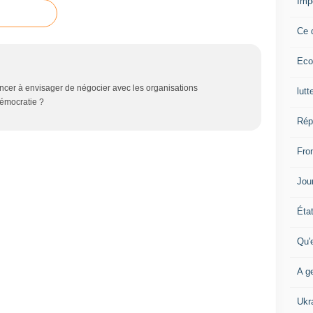
Imp
Ce 
Eco
encer à envisager de négocier avec les organisations
lutt
émocratie ?
Rép
Fron
Jour
Éta
Qu'
A ge
Ukr