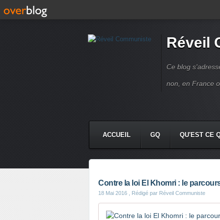
Réveil
Ce blog s'adres
non, en France 
ACCUEIL
GQ
QU'EST CE 
Contre la loi El Khomri : le parcours
18 Mai 2016
, Rédigé par Réveil Communiste