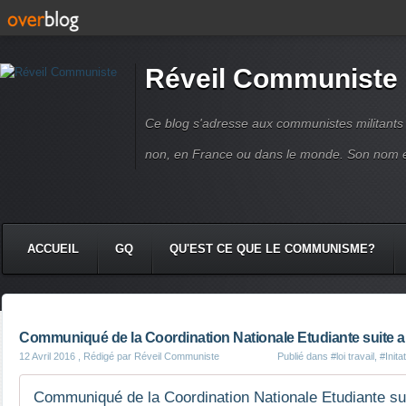
Réveil Communiste
Ce blog s'adresse aux communistes militant
non, en France ou dans le monde. Son nom 
ACCUEIL
GQ
QU'EST CE QUE LE COMMUNISME?
Communiqué de la Coordination Nationale Etudiante suite 
12 Avril 2016
, Rédigé par Réveil Communiste
Publié dans
#loi travail
,
#Init