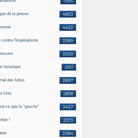
érialisme
7194
que dit la presse
4853
nomie
4432
e contre l'impérialisme
3389
ression
3200
t historique
2911
nal des luttes
2897
ts-Unis
2818
est-ce que la "gauche"
2437
rber !
2373
aine
2284