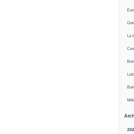
Eur
Grè
La 
Com
Brés
Lut
Boli
Mill
Arch
20