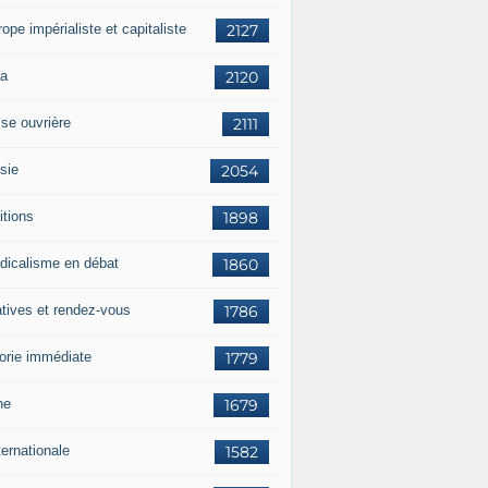
rope impérialiste et capitaliste
2127
a
2120
sse ouvrière
2111
sie
2054
itions
1898
dicalisme en débat
1860
atives et rendez-vous
1786
orie immédiate
1779
ne
1679
ternationale
1582