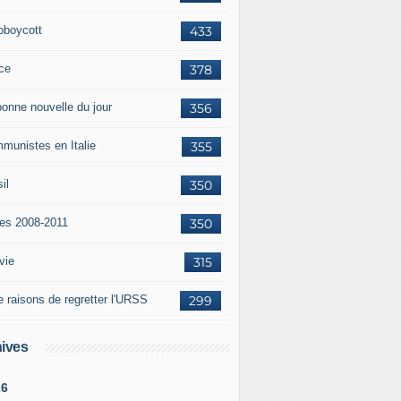
oboycott
433
ce
378
bonne nouvelle du jour
356
munistes en Italie
355
il
350
tes 2008-2011
350
vie
315
e raisons de regretter l'URSS
299
ives
26