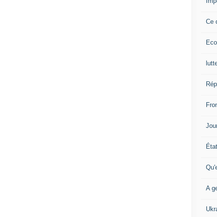
Imp
Ce 
Eco
lutt
Rép
Fron
Jour
Éta
Qu'
A ge
Ukr