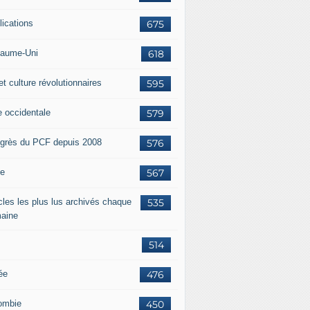
lications
675
aume-Uni
618
et culture révolutionnaires
595
e occidentale
579
grès du PCF depuis 2008
576
ie
567
icles les plus lus archivés chaque
535
aine
514
ée
476
ombie
450