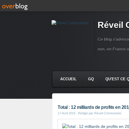
Réveil
Ce blog s'adres
non, en France 
ACCUEIL
GQ
QU'EST CE 
Total : 12 milliards de profits en 20
17 Avril 2015
, Rédigé par Réveil Communiste