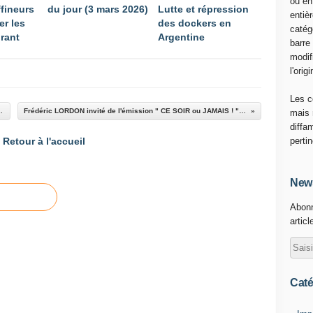
ou en
ffineurs
du jour (3 mars 2026)
Lutte et répression
entiè
er les
des dockers en
catég
urant
Argentine
barre
modif
l'origi
Les c
eunes de gauche" emprisonnés !
Frédéric LORDON invité de l'émission " CE SOIR ou JAMAIS ! " [Vendredi 17 avril 23 heures 15, France 2]
mais 
diffa
Retour à l'accueil
perti
News
Abonn
articl
Caté