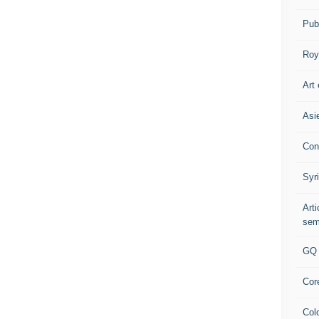
Pub
Roy
Art 
Asi
Con
Syr
Art
sem
GQ
Cor
Col