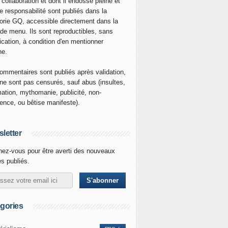
 collaboration et dont il endosse pleine et
re responsabilité sont publiés dans la
orie GQ, accessible directement dans la
 de menu. Ils sont reproductibles, sans
ication, à condition d'en mentionner
ne.
ommentaires sont publiés après validation,
ne sont pas censurés, sauf abus (insultes,
mation, mythomanie, publicité, non-
nence, ou bêtise manifeste).
letter
ez-vous pour être averti des nouveaux
es publiés.
gories