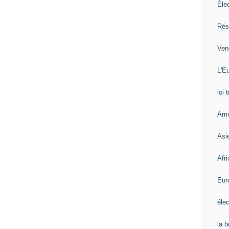
Éle
Rés
Ven
L'Eu
loi 
Amé
Asi
Afr
Eur
élec
la 