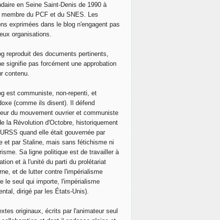
daire en Seine Saint-Denis de 1990 à
, membre du PCF et du SNES. Les
ons exprimées dans le blog n'engagent pas
eux organisations.
og reproduit des documents pertinents,
ne signifie pas forcément une approbation
ur contenu.
og est communiste, non-repenti, et
doxe (comme ils disent). Il défend
neur du mouvement ouvrier et communiste
de la Révolution d'Octobre, historiquement
 l'URSS quand elle était gouvernée par
e et par Staline, mais sans fétichisme ni
isme. Sa ligne politique est de travailler à
ation et à l'unité du parti du prolétariat
ne, et de lutter contre l'impérialisme
e le seul qui importe, l'impérialisme
ntal, dirigé par les États-Unis).
extes originaux, écrits par l'animateur seul