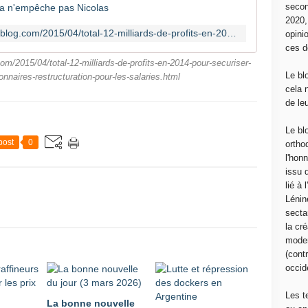
secon
2020
http://canempechepasnicolas.over-blog.com/2015/04/total-12-milliards-de-profits-en-2014-pour-securiser-les-dividendes-des-actionnaires-restructuration-pour-les-salaries.html
opini
ces d
m/2015/04/total-12-milliards-de-profits-en-2014-pour-securiser-
Le bl
onnaires-restructuration-pour-les-salaries.html
cela 
de le
Le bl
post
0
ortho
l'hon
issu 
lié à
Lénin
sectar
la cré
moder
(contr
occide
Les t
La bonne nouvelle