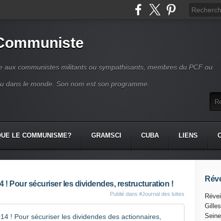
 Communiste
se aux communistes militants ou sympathisants, membres du PCF ou
ou dans le monde. Son nom est son programme.
QUE LE COMMUNISME?
GRAMSCI
CUBA
LIENS
Réve
14 ! Pour sécuriser les dividendes, restructuration !
Publié dans
#Journal des luttes
Révei
Gille
Total : 12
Seine