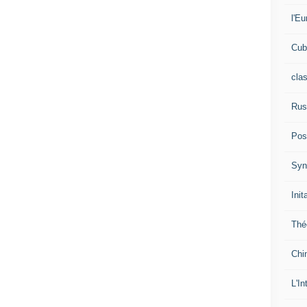
l'Eu
Cub
cla
Rus
Pos
Syn
Init
Thé
Chi
L'In