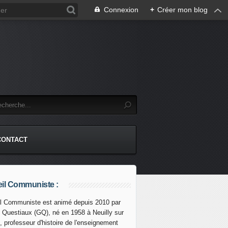
Connexion
+
Créer mon blog
CONTACT
il Communiste :
l Communiste est animé depuis 2010 par
s Questiaux (GQ), né en 1958 à Neuilly sur
 milliards de profits en 2014 ! Pour sécuriser les dividendes
, professeur d'histoire de l'enseignement