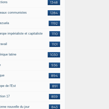
ctions
1348
eaux communistes
1284
ezuela
1192
rope impérialiste et capitaliste
1110
travail
1101
rique latine
1030
e
936
ique
894
ope de l'Est
891
tion 17
859
bonne nouvelle du jour
843