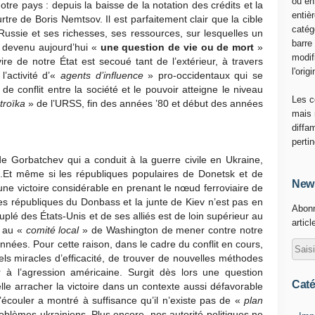
ou en
tre pays : depuis la baisse de la notation des crédits et la
entiè
re de Boris Nemtsov. Il est parfaitement clair que la cible
catég
 Russie et ses richesses, ses ressources, sur lesquelles un
barre
st devenu aujourd’hui «
une question de vie ou de mort
»
modif
ire de notre État est secoué tant de l’extérieur, à travers
l'origi
 l’activité d’«
agents d’influence
» pro-occidentaux qui se
e conflit entre la société et le pouvoir atteigne le niveau
Les c
troïka
» de l’URSS, fin des années ’80 et début des années
mais 
diffa
perti
e Gorbatchev qui a conduit à la guerre civile en Ukraine,
e.Et même si les républiques populaires de Donetsk et de
News
une victoire considérable en prenant le nœud ferroviaire de
les républiques du Donbass et la junte de Kiev n’est pas en
Abonn
uplé des États-Unis et de ses alliés est de loin supérieur au
articl
t au «
comité local
» de Washington de mener contre notre
nées. Pour cette raison, dans le cadre du conflit en cours,
els miracles d’efficacité, de trouver de nouvelles méthodes
r à l’agression américaine. Surgit dès lors une question
Caté
le arracher la victoire dans un contexte aussi défavorable
’écouler a montré à suffisance qu’il n’existe pas de «
plan
blèmes ukrainiens. Plus encore, nos autorité politiques ne