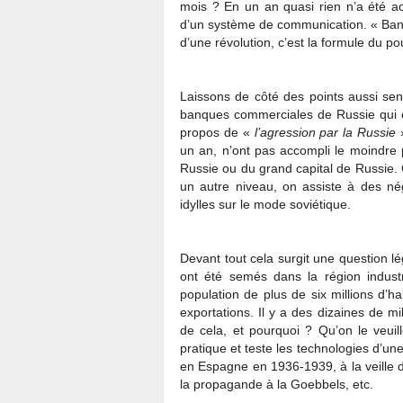
mois ? En un an quasi rien n’a été a
d’un système de communication. « Banqu
d’une révolution, c’est la formule du po
Laissons de côté des points aussi sensi
banques commerciales de Russie qui œuv
propos de «
l’agression par la Russie
»
un an, n’ont pas accompli le moindre p
Russie ou du grand capital de Russie. C
un autre niveau, on assiste à des nég
idylles sur le mode soviétique.
Devant tout cela surgit une question lé
ont été semés dans la région industri
population de plus de six millions d’h
exportations. Il y a des dizaines de mi
de cela, et pourquoi ? Qu’on le veuil
pratique et teste les technologies d’un
en Espagne en 1936-1939, à la veille 
la propagande à la Goebbels, etc.