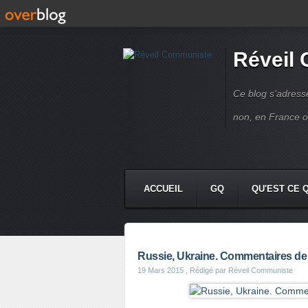
Réveil
Ce blog s'adres
non, en France 
ACCUEIL
GQ
QU'EST CE 
Russie, Ukraine. Commentaires de 
19 Mars 2015
, Rédigé par Réveil Communiste