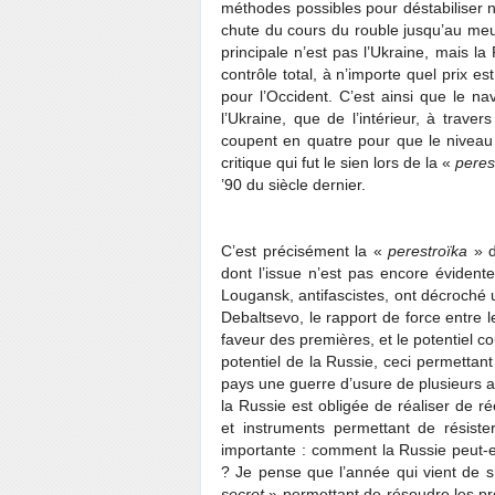
méthodes possibles pour déstabiliser no
chute du cours du rouble jusqu’au meurt
principale n’est pas l’Ukraine, mais la
contrôle total, à n’importe quel prix e
pour l’Occident. C’est ainsi que le nav
l’Ukraine, que de l’intérieur, à travers
coupent en quatre pour que le niveau d
critique qui fut le sien lors de la «
peres
’90 du siècle dernier.
C’est précisément la «
perestroïka
» d
dont l’issue n’est pas encore évident
Lougansk, antifascistes, ont décroché 
Debaltsevo, le rapport de force entre 
faveur des premières, et le potentiel co
potentiel de la Russie, ceci permettan
pays une guerre d’usure de plusieurs an
la Russie est obligée de réaliser de ré
et instruments permettant de résiste
importante : comment la Russie peut-el
? Je pense que l’année qui vient de s
secret
» permettant de résoudre les pro