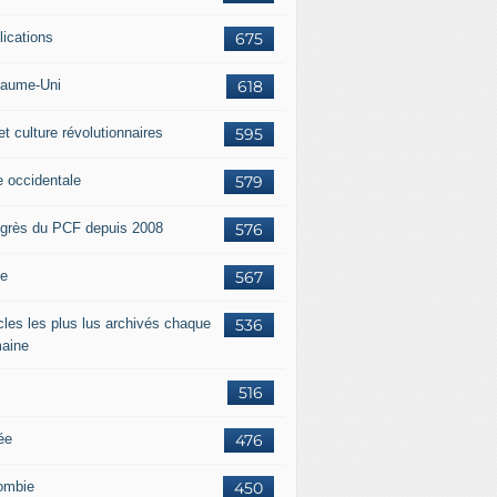
lications
675
aume-Uni
618
et culture révolutionnaires
595
e occidentale
579
grès du PCF depuis 2008
576
ie
567
icles les plus lus archivés chaque
536
aine
516
ée
476
ombie
450