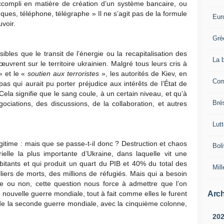
ccompli en matière de création d’un système bancaire, ou
es, téléphone, télégraphe » Il ne s’agit pas de la formule
Eur
uvoir.
Grè
bles que le transit de l’énergie ou la recapitalisation des
La 
rent sur le territoire ukrainien. Malgré tous leurs cris à
 et le «
soutien aux terroristes
», les autorités de Kiev, en
Com
as qui aurait pu porter préjudice aux intérêts de l’État de
ela signifie que le sang coule, à un certain niveau, et qu’à
Brés
ociations, des discussions, de la collaboration, et autres
Lut
gitime : mais que se passe-t-il donc ? Destruction et chaos
Boli
elle la plus importante d’Ukraine, dans laquelle vit une
abitants et qui produit un quart du PIB et 40% du total des
Mill
lliers de morts, des millions de réfugiés. Mais qui a besoin
le ou non, cette question nous force à admettre que l’on
Arch
e nouvelle guerre mondiale, tout à fait comme elles le furent
de la seconde guerre mondiale, avec la cinquième colonne,
20