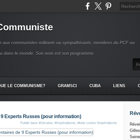
 Communiste
se aux communistes militants ou sympathisants, membres du PCF ou
ou dans le monde. Son nom est son programme.
QUE LE COMMUNISME?
GRAMSCI
CUBA
LIENS
Réve
9 Experts Russes (pour information)
Publié dans
#Ukraine
,
#Impérialisme
,
#lutte contre l'impérialisme
Révei
Gille
Seine