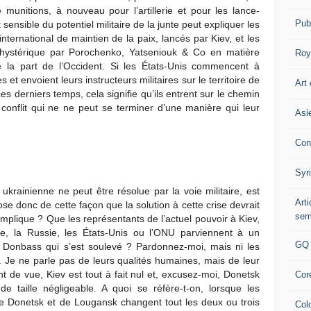
 munitions, à nouveau pour l’artillerie et pour les lance-
Pub
sensible du potentiel militaire de la junte peut expliquer les
international de maintien de la paix, lancés par Kiev, et les
hystérique par Porochenko, Yatseniouk & Co en matière
Roy
la part de l’Occident. Si les États-Unis commencent à
 et envoient leurs instructeurs militaires sur le territoire de
Art 
ces derniers temps, cela signifie qu’ils entrent sur le chemin
conflit qui ne ne peut se terminer d’une manière qui leur
Asi
Con
Syr
e ukrainienne ne peut être résolue par la voie militaire, est
Art
 donc de cette façon que la solution à cette crise devrait
sem
 implique ? Que les représentants de l’actuel pouvoir à Kiev,
ne, la Russie, les États-Unis ou l’ONU parviennent à un
GQ
 Donbass qui s’est soulevé ? Pardonnez-moi, mais ni les
n. Je ne parle pas de leurs qualités humaines, mais de leur
t de vue, Kiev est tout à fait nul et, excusez-moi, Donetsk
Cor
e taille négligeable. A quoi se réfère-t-on, lorsque les
de Donetsk et de Lougansk changent tout les deux ou trois
Col