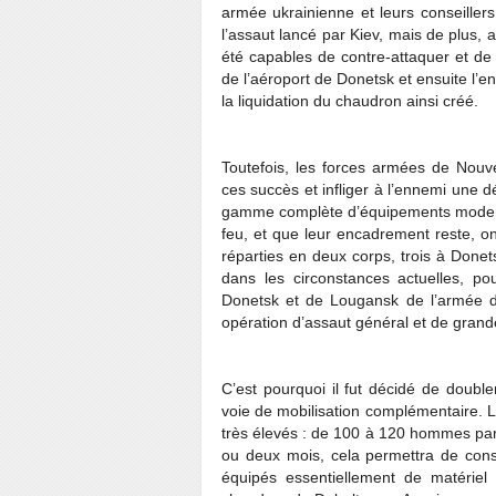
armée ukrainienne et leurs conseiller
l’assaut lancé par Kiev, mais de plus, 
été capables de contre-attaquer et de p
de l’aéroport de Donetsk et ensuite l’e
la liquidation du chaudron ainsi créé.
Toutefois, les forces armées de Nouve
ces succès et infliger à l’ennemi une dé
gamme complète d’équipements moderne
feu, et que leur encadrement reste, on 
réparties en deux corps, trois à Donet
dans les circonstances actuelles, pou
Donetsk et de Lougansk de l’armée de
opération d’assaut général et de gran
C’est pourquoi il fut décidé de dou
voie de mobilisation complémentaire. Le
très élevés : de 100 à 120 hommes par
ou deux mois, cela permettra de const
équipés essentiellement de matériel