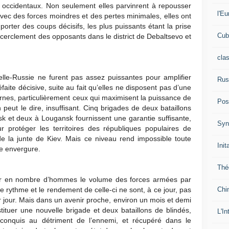
s occidentaux. Non seulement elles parvinrent à repousser
l'Eu
avec des forces moindres et des pertes minimales, elles ont
orter des coups décisifs, les plus puissants étant la prise
Cub
ncerclement des opposants dans le district de Debaltsevo et
cla
lle-Russie ne furent pas assez puissantes pour amplifier
Rus
faite décisive, suite au fait qu’elles ne disposent pas d’une
s, particulièrement ceux qui maximisent la puissance de
Pos
peut le dire, insuffisant. Cinq brigades de deux bataillons
sk et deux à Lougansk fournissent une garantie suffisante,
Syn
r protéger les territoires des républiques populaires de
 la junte de Kiev. Mais ce niveau rend impossible toute
Init
de envergure.
Thé
bler en nombre d’hommes le volume des forces armées par
Chi
 rythme et le rendement de celle-ci ne sont, à ce jour, pas
 jour. Mais dans un avenir proche, environ un mois et demi
ituer une nouvelle brigade et deux bataillons de blindés,
L'In
 conquis au détriment de l’ennemi, et récupéré dans le