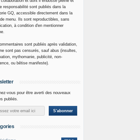
 collaboration et dont il endosse pleine et
re responsabilité sont publiés dans la
orie GQ, accessible directement dans la
 de menu. Ils sont reproductibles, sans
ication, à condition d'en mentionner
ne.
ommentaires sont publiés après validation,
ne sont pas censurés, sauf abus (insultes,
mation, mythomanie, publicité, non-
nence, ou bêtise manifeste).
letter
ez-vous pour être averti des nouveaux
es publiés.
gories