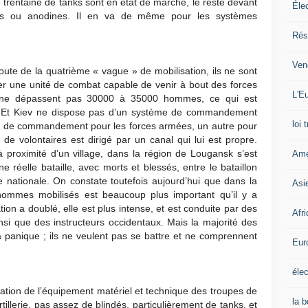
 trentaine de tanks sont en état de marche, le reste devant
Éle
nnes ou anodines. Il en va de même pour les systèmes
Rés
Ven
oute de la quatrième « vague » de mobilisation, ils ne sont
r une unité de combat capable de venir à bout des forces
L'Eu
s ne dépassent pas 30000 à 35000 hommes, ce qui est
ve. Et Kiev ne dispose pas d’un système de commandement
loi 
ème de commandement pour les forces armées, un autre pour
 de volontaires est dirigé par un canal qui lui est propre.
’à proximité d’un village, dans la région de Lougansk s’est
Amé
 réelle bataille, avec morts et blessés, entre le bataillon
 nationale. On constate toutefois aujourd’hui que dans la
Asi
 hommes mobilisés est beaucoup plus important qu’il y a
on a doublé, elle est plus intense, et est conduite par des
Afr
nsi que des instructeurs occidentaux. Mais la majorité des
a panique ; ils ne veulent pas se battre et ne comprennent
Eur
élec
ration de l’équipement matériel et technique des troupes de
la 
rtillerie, pas assez de blindés, particulièrement de tanks, et