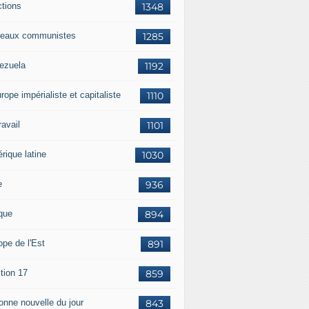
ctions
1348
eaux communistes
1285
ezuela
1192
rope impérialiste et capitaliste
1110
travail
1101
rique latine
1030
e
936
ique
894
ope de l'Est
891
tion 17
859
bonne nouvelle du jour
843