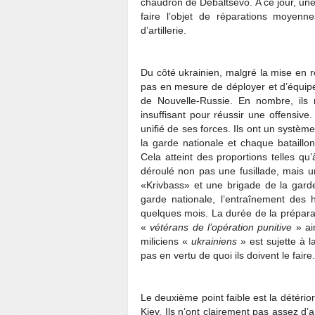
chaudron de Debaltsevo. A ce jour, une
faire l’objet de réparations moye
d’artillerie.
Du côté ukrainien, malgré la mise en r
pas en mesure de déployer et d’équipe
de Nouvelle-Russie. En nombre, il
insuffisant pour réussir une offensi
unifié de ses forces. Ils ont un syst
la garde nationale et chaque bataillon
Cela atteint des proportions telles qu
déroulé non pas une fusillade, mais une
«Krivbass» et une brigade de la garde
garde nationale, l’entraînement des
quelques mois. La durée de la préparati
«
vétérans de l’opération punitive
» ai
miliciens «
ukrainiens
» est sujette à l
pas en vertu de quoi ils doivent le faire.
Le deuxième point faible est la détério
Kiev. Ils n’ont clairement pas assez d’a