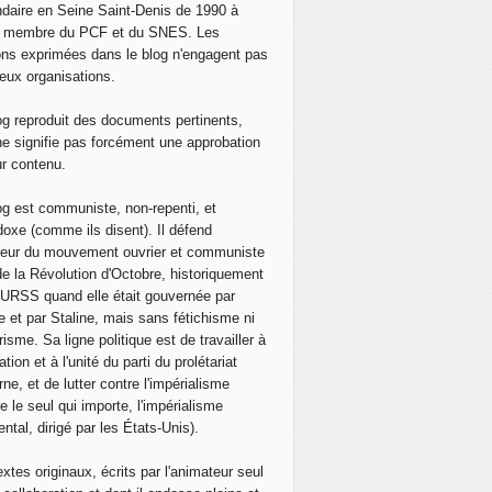
daire en Seine Saint-Denis de 1990 à
, membre du PCF et du SNES. Les
ons exprimées dans le blog n'engagent pas
eux organisations.
og reproduit des documents pertinents,
ne signifie pas forcément une approbation
ur contenu.
og est communiste, non-repenti, et
doxe (comme ils disent). Il défend
neur du mouvement ouvrier et communiste
de la Révolution d'Octobre, historiquement
 l'URSS quand elle était gouvernée par
e et par Staline, mais sans fétichisme ni
isme. Sa ligne politique est de travailler à
ation et à l'unité du parti du prolétariat
ne, et de lutter contre l'impérialisme
e le seul qui importe, l'impérialisme
ntal, dirigé par les États-Unis).
extes originaux, écrits par l'animateur seul