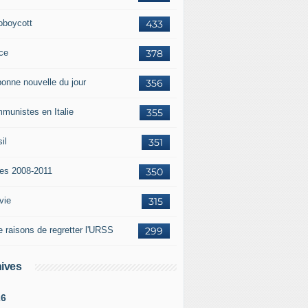
oboycott
433
ce
378
bonne nouvelle du jour
356
munistes en Italie
355
il
351
tes 2008-2011
350
vie
315
e raisons de regretter l'URSS
299
ives
26