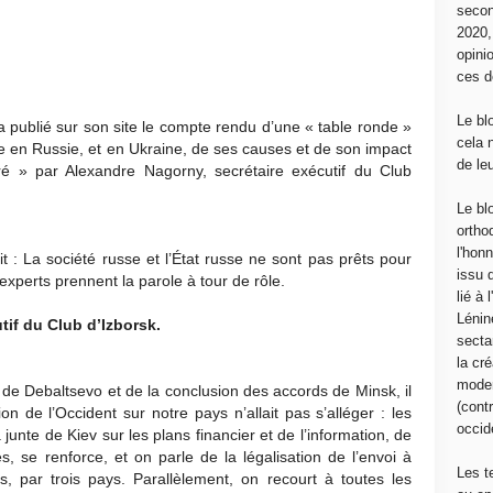
secon
2020
opini
ces d
Le bl
 publié sur son site le compte rendu d’une « table ronde »
cela 
le en Russie, et en Ukraine, de ses causes et de son impact
de le
ré » par Alexandre Nagorny, secrétaire exécutif du Club
Le bl
ortho
l'hon
it : La société russe et l’État russe ne sont pas prêts pour
issu 
experts prennent la parole à tour de rôle.
lié à
Lénin
tif du Club d’Izborsk.
sectar
la cré
moder
n de Debaltsevo et de la conclusion des accords de Minsk, il
(contr
ion de l’Occident sur notre pays n’allait pas s’alléger : les
occide
 junte de Kiev sur les plans financier et de l’information, de
és, se renforce, et on parle de la légalisation de l’envoi à
Les t
 par trois pays. Parallèlement, on recourt à toutes les