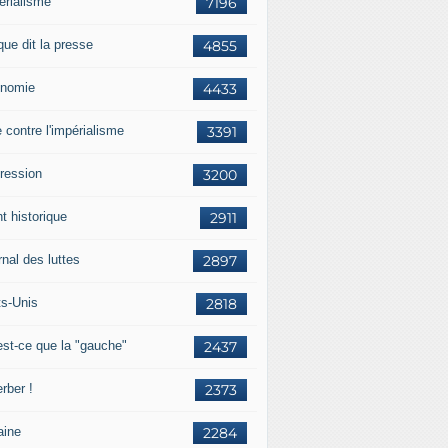
érialisme
7196
que dit la presse
4855
nomie
4433
e contre l'impérialisme
3391
ression
3200
t historique
2911
nal des luttes
2897
ts-Unis
2818
est-ce que la "gauche"
2437
rber !
2373
aine
2284