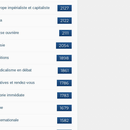
rope impérialiste et capitaliste
2127
a
2122
sse ouvrière
2111
sie
2054
itions
1898
dicalisme en débat
1861
atives et rendez-vous
1786
orie immédiate
1783
ne
1679
ternationale
1582