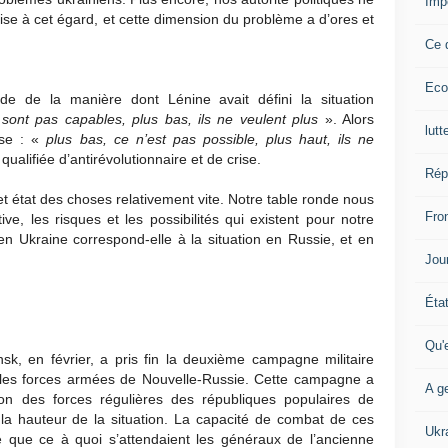
Imp
se à cet égard, et cette dimension du problème a d’ores et
Ce 
Eco
 de la manière dont Lénine avait défini la situation
n sont pas capables, plus bas, ils ne veulent plus
». Alors
lutt
erse : «
plus bas, ce n’est pas possible, plus haut, ils ne
qualifiée d’antirévolutionnaire et de crise.
Rép
cet état des choses relativement vite. Notre table ronde nous
Fron
ve, les risques et les possibilités qui existent pour notre
 en Ukraine correspond-elle à la situation en Russie, et en
Jour
Éta
Qu'
k, en février, a pris fin la deuxième campagne militaire
 les forces armées de Nouvelle-Russie. Cette campagne a
A ge
n des forces régulières des républiques populaires de
 la hauteur de la situation. La capacité de combat de ces
Ukr
ée que ce à quoi s’attendaient les généraux de l’ancienne