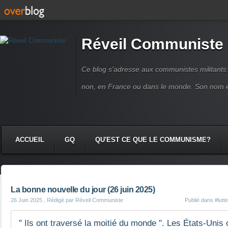
Réveil Communiste
Ce blog s'adresse aux communistes militant
non, en France ou dans le monde. Son nom 
ACCUEIL
GQ
QU'EST CE QUE LE COMMUNISME?
La bonne nouvelle du jour (26 juin 2025)
26 Juin 2025
, Rédigé par Réveil Communiste
Publié dans
#lutt