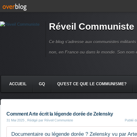
Réveil Communiste
Ce blog s'adresse aux communistes militant
non, en France ou dans le monde. Son nom 
ACCUEIL
GQ
QU'EST CE QUE LE COMMUNISME?
Comment Arte écrit la légende dorée de Zelensky
31 Mai 2025
, Rédigé par Réveil Communiste
Publié 