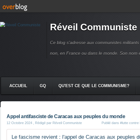
Réveil Communiste
Ce blog s'adresse aux communistes militant
non, en France ou dans le monde. Son nom 
ACCUEIL
GQ
QU'EST CE QUE LE COMMUNISME?
Appel antifasciste de Caracas aux peuples du monde
12 Octobre 2024
, Rédigé par Réveil Communiste
Publié dans
#lutte contre 
Le fascisme revient : l'appel de Caracas aux peuples 