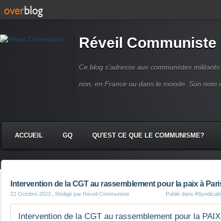
Réveil Communiste
Ce blog s'adresse aux communistes militant
non, en France ou dans le monde. Son nom 
ACCUEIL
GQ
QU'EST CE QUE LE COMMUNISME?
Intervention de la CGT au rassemblement pour la paix à Pari
22 Octobre 2023
, Rédigé par Réveil Communiste
Publié dans
#Syndicali