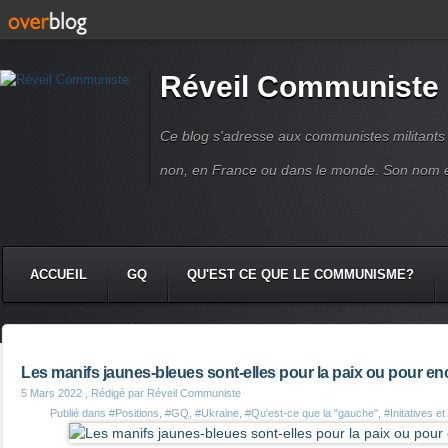
Réveil Communiste
Ce blog s'adresse aux communistes militant
non, en France ou dans le monde. Son nom 
ACCUEIL
GQ
QU'EST CE QUE LE COMMUNISME?
Les manifs jaunes-bleues sont-elles pour la paix ou pour en
5 Mars 2022
, Rédigé par Réveil Communiste
Publié dans
#Positions
,
#GQ
,
#Ukraine
,
#Qu'est-ce que la "gauche"
,
#Initatives e