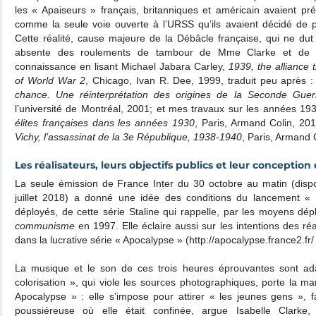
les « Apaiseurs » français, britanniques et américain avaient 
comme la seule voie ouverte à l’URSS qu’ils avaient décidé de pr
Cette réalité, cause majeure de la Débâcle française, qui ne dut 
absente des roulements de tambour de Mme Clarke et de 
connaissance en lisant Michael Jabara Carley,
1939, the alliance
of World War 2
, Chicago, Ivan R. Dee, 1999, traduit peu après 
chance. Une réinterprétation des origines de la Seconde Guer
l’université de Montréal, 2001; et mes travaux sur les années 19
élites françaises dans les années 1930
, Paris, Armand Colin, 201
Vichy, l’assassinat de la 3e République, 1938-1940
, Paris, Armand 
Les réalisateurs, leurs objectifs publics et leur conception 
La seule émission de France Inter du 30 octobre au matin (dispo
juillet 2018) a donné une idée des conditions du lancement « 
déployés, de cette série Staline qui rappelle, par les moyens dép
communisme
en 1997. Elle éclaire aussi sur les intentions des réa
dans la lucrative série « Apocalypse » (http://apocalypse.france2.fr/
La musique et le son de ces trois heures éprouvantes sont ada
colorisation », qui viole les sources photographiques, porte la m
Apocalypse » : elle s’impose pour attirer « les jeunes gens », fai
poussiéreuse où elle était confinée, argue Isabelle Clarke,