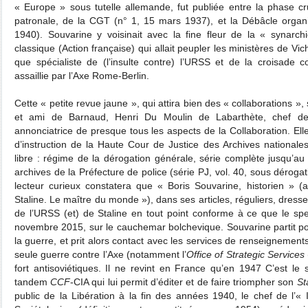
« Europe » sous tutelle allemande, fut publiée entre la phase cru
patronale, de la CGT (n° 1, 15 mars 1937), et la Débâcle organ
1940). Souvarine y voisinait avec la fine fleur de la « synarch
classique (Action française) qui allait peupler les ministères de Vichy
que spécialiste de (l’insulte contre) l’URSS et de la croisade 
assaillie par l’Axe Rome-Berlin.
Cette « petite revue jaune », qui attira bien des « collaborations »
et ami de Barnaud, Henri Du Moulin de Labarthète, chef de c
annonciatrice de presque tous les aspects de la Collaboration. El
d’instruction de la Haute Cour de Justice des Archives nationales
libre : régime de la dérogation générale, série complète jusqu’
archives de la Préfecture de police (série PJ, vol. 40, sous dérogat
lecteur curieux constatera que « Boris Souvarine, historien » (a
Staline. Le maître du monde »), dans ses articles, réguliers, dress
de l’URSS (et) de Staline en tout point conforme à ce que le spec
novembre 2015, sur le cauchemar bolchevique. Souvarine partit p
la guerre, et prit alors contact avec les services de renseignements
seule guerre contre l’Axe (notamment l’
Office of Strategic Services
fort antisoviétiques. Il ne revint en France qu’en 1947 C’est le 
tandem
CCF
-CIA qui lui permit d’éditer et de faire triompher son
St
public de la Libération à la fin des années 1940, le chef de l’« In