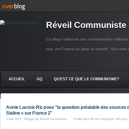
Réveil Communiste
Ce blog s'adresse aux communistes militant
non, en France ou dans le monde. Son nom 
ACCUEIL
GQ
QU'EST CE QUE LE COMMUNISME?
Annie Lacroix-Riz pose "la question préalable des sources d
Staline » sur France 2"
5 Mai 2016
, Rédigé par Réveil Communiste
Publié dans
#Front historique
,
#Russie
,