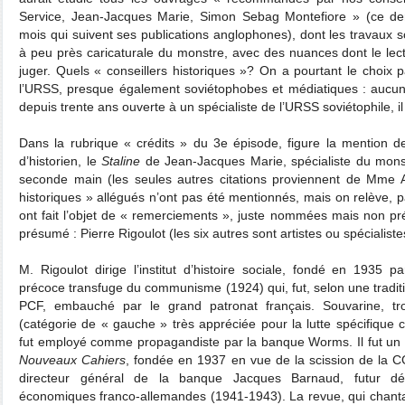
Service, Jean-Jacques Marie, Simon Sebag Montefiore » (ce dern
mois qui suivent ses publications anglophones), dont les travaux s
à peu près caricaturale du monstre, avec des nuances dont le lect
juger. Quels « conseillers historiques »? On a pourtant le choix p
l’URSS, presque également soviétophobes et médiatiques : aucun
depuis trente ans ouverte à un spécialiste de l’URSS soviétophile, il
Dans la rubrique « crédits » du 3e épisode, figure la mention de
d’historien, le
Staline
de Jean-Jacques Marie, spécialiste du mons
seconde main (les seules autres citations proviennent de Mme Al
historiques » allégués n’ont pas été mentionnés, mais on relève, p
ont fait l’objet de « remerciements », juste nommées mais non pré
présumé : Pierre Rigoulot (les six autres sont artistes ou spécialist
M. Rigoulot dirige l’institut d’histoire sociale, fondé en 1935 p
précoce transfuge du communisme (1924) qui, fut, selon une trad
PCF, embauché par le grand patronat français. Souvarine, trot
(catégorie de « gauche » très appréciée pour la lutte spécifique 
fut employé comme propagandiste par la banque Worms. Il fut un 
Nouveaux Cahiers
, fondée en 1937 en vue de la scission de la CG
directeur général de la banque Jacques Barnaud, futur dé
économiques franco-allemandes (1941-1943). La revue, qui chanta