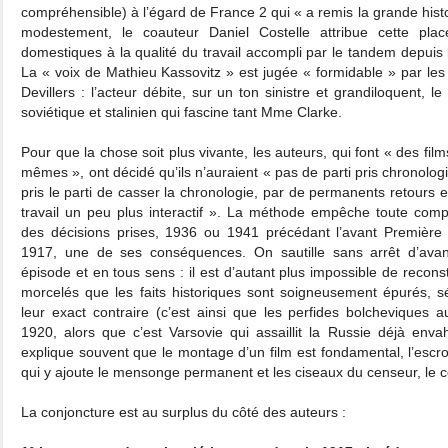
compréhensible) à l’égard de France 2 qui « a remis la grande hist
modestement, le coauteur Daniel Costelle attribue cette pla
domestiques à la qualité du travail accompli par le tandem depuis l
La « voix de Mathieu Kassovitz » est jugée « formidable » par les
Devillers : l’acteur débite, sur un ton sinistre et grandiloquent, l
soviétique et stalinien qui fascine tant Mme Clarke.
Pour que la chose soit plus vivante, les auteurs, qui font « des fil
mêmes », ont décidé qu’ils n’auraient « pas de parti pris chronolog
pris le parti de casser la chronologie, par de permanents retours 
travail un peu plus interactif ». La méthode empêche toute co
des décisions prises, 1936 ou 1941 précédant l’avant Première G
1917, une de ses conséquences. On sautille sans arrêt d’av
épisode et en tous sens : il est d’autant plus impossible de recon
morcelés que les faits historiques sont soigneusement épurés, s
leur exact contraire (c’est ainsi que les perfides bolcheviques 
1920, alors que c’est Varsovie qui assaillit la Russie déjà env
explique souvent que le montage d’un film est fondamental, l’escr
qui y ajoute le mensonge permanent et les ciseaux du censeur, le c
La conjoncture est au surplus du côté des auteurs :