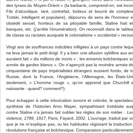
des tyrans du Moyen-Orient » (la barbarie, comprend-on, est incom
Fils d’alcoolique, taré, contrefait, boiteux et bourré de complex
Trotski, intelligent et populaire), dépourvu de sens de l’honneur e
obsédé sexuel, honteux de sa pitoyable famille, Staline hait et 
banques, etc. (j’arrête l’énumération). On reconnaît dans le tablea
de classe ou racistes auxquels le colonialisme « occidental » recour
Vingt ans de souffrances indicibles infligées à un pays contre le
ne leva jamais le petit doigt. Il y a bien une allusion sybilline au
auraient fait « dix millions de morts » : les ennemis bolcheviques 
armée de gardes blancs ». On n’aperçoit pas la moindre armée ét
cinquantaine
de pays impérialistes étrangers eussent fondu, de to
Russie, dont la France, l’Angleterre, l’Allemagne, les États-Un
seulement, « L’homme rouge », qu’on apprend que Churchill a
naissante : quand? comment?).
Pour échapper à cette intoxication sonore et colorée, le spectateur 
synthèse de l’historien Arno Mayer, sympathisant trotskiste auq
contre Staline n’a jamais fait oublier les règles de son métier :
Les
violence, 1789, 1917
, Paris, Fayard, 2002. L’ouvrage, traduit par 
que je ne m’explique pas, vu les habitudes régissant la traductio
révolutions française et bolchevique. Comparaison particulièrement 