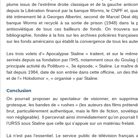
plume issus de l’extrême droite classique et de la gauche antic
depuis la Libération financé par la banque Worms, le CNPF et, quasi 
été intimement lié à Georges Albertini, second de Marcel Déat dé
banque Worms et recyclé à sa sortie de prison (1948) dans la 
antisoviétique de tous ces bailleurs de fonds. On trouvera s
bibliographie, fondée à la fois sur les archives policières françaises
sur les fonds américains qui établit la convergence de tous les aute
Les trois volets d’« Apocalypse Staline » traitent, et sur le mêm
serinés depuis sa fondation par l’IHS, notamment ceux du Goulag (« 
principale activité du Politburo », 3e épisode, « Staline. Le maître
fait depuis 1984, date de son entrée dans cette officine, un des th
et de l’« Holodomor », « organisé » par Staline.
Conclusion
On pourrait proposer au spectateur de visionner, en suppriman
grotesque, les bandes de « rushes » (les auteurs des films prétend
brut, particulièrement authentique, mais le film de fiction, soviétiq
non négligeable). Il percevrait ainsi
immédiatement
qu’on pourrait f
l’URSS sous Staline que celle qui s’appuie sur un matériau frelaté.
Là n’est pas l’essentiel. Le service public de télévision français