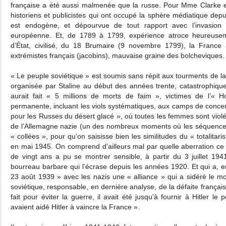
française a été aussi malmenée que la russe. Pour Mme Clarke 
historiens et publicistes qui ont occupé la sphère médiatique dep
est endogène, et dépourvue de tout rapport avec l’invasion du 
européenne. Et, de 1789 à 1799, expérience atroce heureusem
d’État, civilisé, du 18 Brumaire (9 novembre 1799), la France
extrémistes français (jacobins), mauvaise graine des bolcheviques.
« Le peuple soviétique » est soumis sans répit aux tourments de l
organisée par Staline au début des années trente, catastrophique
aurait fait « 5 millions de morts de faim », victimes de l’« 
permanente, incluant les viols systématiques, aux camps de concen
pour les Russes du désert glacé », où toutes les femmes sont viol
de l’Allemagne nazie (un des nombreux moments où les séquences
« collées », pour qu’on saisisse bien les similitudes du « totalitar
en mai 1945. On comprend d’ailleurs mal par quelle aberration ce
de vingt ans a pu se montrer sensible, à partir du 3 juillet 1941
bourreau barbare qui l’écrase depuis les années 1920. Et qui a, ent
23 août 1939 » avec les nazis une « alliance » qui a sidéré le m
soviétique, responsable, en dernière analyse, de la défaite français
fait pour éviter la guerre, il avait été jusqu’à fournir à Hitler le
avaient aidé Hitler à vaincre la France ».