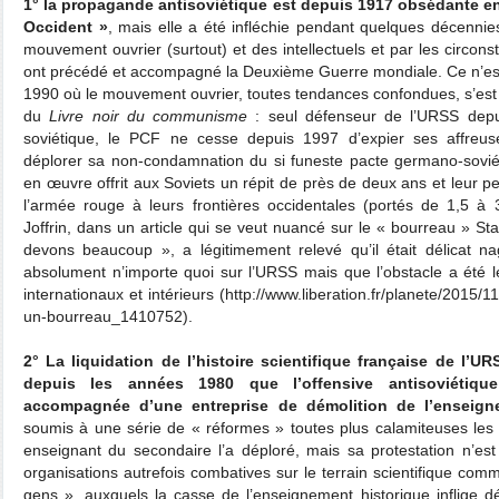
1° la propagande antisoviétique est depuis 1917 obsédante e
Occident »
, mais elle a été infléchie pendant quelques décennies
mouvement ouvrier (surtout) et des intellectuels et par les circonst
ont précédé et accompagné la Deuxième Guerre mondiale. Ce n’est
1990 où le mouvement ouvrier, toutes tendances confondues, s’est
du
Livre noir du communisme
: seul défenseur de l’URSS depu
soviétique, le PCF ne cesse depuis 1997 d’expier ses affreus
déplorer sa non-condamnation du si funeste pacte germano-sovi
en œuvre offrit aux Soviets un répit de près de deux ans et leur pe
l’armée rouge à leurs frontières occidentales (portés de 1,5 à
Joffrin, dans un article qui se veut nuancé sur le « bourreau » S
devons beaucoup », a légitimement relevé qu’il était délicat 
absolument n’importe quoi sur l’URSS mais que l’obstacle a été l
internationaux et intérieurs (http://www.liberation.fr/planete/2015/1
un-bourreau_1410752).
2° La liquidation de l’histoire scientifique française de l’U
depuis les années 1980 que l’offensive antisoviétiqu
accompagnée d’une entreprise de démolition de l’enseigne
soumis à une série de « réformes » toutes plus calamiteuses les
enseignant du secondaire l’a déploré, mais sa protestation n’es
organisations autrefois combatives sur le terrain scientifique com
gens », auxquels la casse de l’enseignement historique inflige 