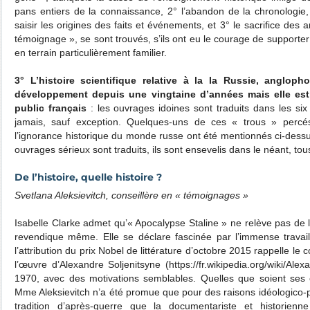
pans entiers de la connaissance, 2° l’abandon de la chronologie
saisir les origines des faits et événements, et 3° le sacrifice des
témoignage », se sont trouvés, s’ils ont eu le courage de supporter
en terrain particulièrement familier.
3° L’histoire scientifique relative à la la Russie, anglop
développement depuis une vingtaine d’années mais elle est
public français
: les ouvrages idoines sont traduits dans les six
jamais, sauf exception. Quelques-uns de ces « trous » perc
l’ignorance historique du monde russe ont été mentionnés ci-dessus
ouvrages sérieux sont traduits, ils sont ensevelis dans le néant, t
De l’histoire, quelle histoire ?
Svetlana Aleksievitch, conseillère en « témoignages »
Isabelle Clarke admet qu’« Apocalypse Staline » ne relève pas de la 
revendique même. Elle se déclare fascinée par l’immense travail
l’attribution du prix Nobel de littérature d’octobre 2015 rappelle l
l’œuvre d’Alexandre Soljenitsyne (https://fr.wikipedia.org/wiki/Ale
1970, avec des motivations semblables. Quelles que soient ses éve
Mme Aleksievitch n’a été promue que pour des raisons idéologico-
tradition d’après-guerre que la documentariste et historienn