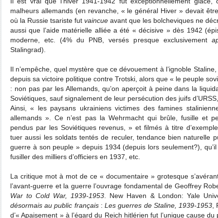
Il est vrai que l’hiver 1941-1942 fut exceptionnellement glacé,
malheurs allemands (en revanche, « le général Hiver » devait êtr
où la Russie tsariste fut
vaincue
avant que les bolcheviques ne décrét
aussi que l’aide matérielle alliée a été « décisive » dès 1942 (épi
moderne, etc. (4% du PNB, versés presque exclusivement
a
Stalingrad).
Il n’empêche, quel mystère que ce dévouement à l’ignoble Staline, q
depuis sa victoire politique contre Trotski, alors que « le peuple sov
: non pas par les Allemands, qu’on aperçoit à peine dans la liquid
Soviétiques, sauf signalement de leur persécution des juifs d’URSS,
Ainsi, « les paysans ukrainiens victimes des famines stalinienn
allemands ». Ce n’est pas la Wehrmacht qui brûle, fusille et p
pendus par les Soviétiques revenus, » et filmés à titre d’exemple
tuer aussi les soldats tentés de reculer, tendance bien naturelle 
guerre à son peuple » depuis 1934 (depuis lors seulement?), qu’il
fusiller des milliers d’officiers en 1937, etc.
La critique mot à mot de ce « documentaire » grotesque s’avérant
l’avant-guerre et la guerre l’ouvrage fondamental de Geoffrey Rob
War to Cold War, 1939-1953
. New Haven & London: Yale Unive
désormais au public français
:
Les guerres de Staline, 1939-1953
,
d’« Apaisement » à l’égard du Reich hitlérien fut l’unique cause d