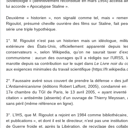
Soviétologie » (définitivement reconstitué en mars 1954) accéda ain
lui accorde « Apocalypse Staline ».
Deuxième « historien », non signalé comme tel, mais « remerci
Rigoulot, présumé cheville ouvrière des films sur Staline, fait pes
série une triple hypothèque.
1°. M. Rigoulot n’est pas un historien mais un idéologue, milit
extérieure des États-Unis, officiellement apparenté depuis
conservateurs », selon Wikipedia, qu’on ne saurait taxer d’ex
communisme : aucun des ouvrages qu’il a rédigés sur l’URSS, l
marotte depuis sa contribution sur le sujet dans
Le
Livre noir du
aux exigences minimales du travail scientifique (https://fr.wikipedia.
2°. Faussaire avéré sous couvert de prendre la défense « des juif
L’Antiaméricanisme
(éditions Robert Laffont, 2005), condamné en 
17e chambre du TGI de Paris, le 13 avril 2005, « ayant inventé 
citation » antisémite (absente) d’un ouvrage de Thierry Meyssan,
sans péril (même référence en ligne).
3°. L’IHS, que M. Rigoulot a rejoint en 1984 comme bibliothécaire
et publications », et dont il est le directeur, n’est pas une institution
de Guerre froide et, après la Libération, de recyclage des collab