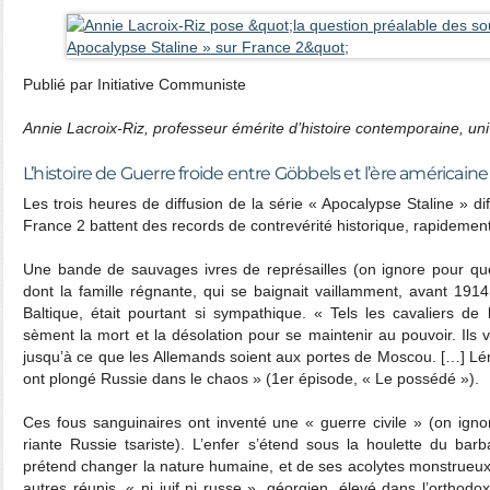
Publié par Initiative Communiste
Annie Lacroix-Riz, professeur émérite d’histoire contemporaine, uni
L’histoire de Guerre froide entre Göbbels et l’ère américaine
Les trois heures de diffusion de la série « Apocalypse Staline » 
France 2 battent des records de contrevérité historique, rapideme
Une bande de sauvages ivres de représailles (on ignore pour que
dont la famille régnante, qui se baignait vaillamment, avant 191
Baltique, était pourtant si sympathique. « Tels les cavaliers de 
sèment la mort et la désolation pour se maintenir au pouvoir. Ils
jusqu’à ce que les Allemands soient aux portes de Moscou. […] L
ont plongé Russie dans le chaos » (1er épisode, « Le possédé »).
Ces fous sanguinaires ont inventé une « guerre civile » (on ignor
riante Russie tsariste). L’enfer s’étend sous la houlette du ba
prétend changer la nature humaine, et de ses acolytes monstrueux 
autres réunis, « ni juif ni russe », géorgien, élevé dans l’orthodo