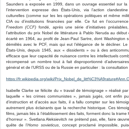
Saunders a exposée en 1999, dans un ouvrage essentiel sur la Gu
l’intervention expresse des États-Unis, via l’action clandestin
culturelles (comme sur les les opérations politiques et même mili
CIA ou d’institutions financées par elle. Ce fut en l’occurrenc
Freedom (CCF)
fondé, après une série d’initiatives préalables
l’attribution du prix Nobel de littérature à Pablo Neruda au débu
écarté en 1964, au profit de Jean-Paul Sartre, dont Washington su
démêlés avec le PCF, mais qui eut l’élégance de le décliner. Le 
États-Unis, depuis 1945, aux « dissidents » ou à des anticommun
efficace que leur capacité de nuisance contre les intellectuels com
récompensé un nombre tout à fait disproportionné d’adversair
général et de l’URSS ou de la Russie en particulier : la consultation
https://fr.wikipedia.org/wiki/Prix_Nobel_de_litt%C3%A9rature#Ann
Isabelle Clarke se félicite du « travail de témoignage » réalisé pa
laquelle « les crimes communistes », jamais jugés, ont enfin pu
d’instruction et d’accès aux faits, il a fallu compter sur les témoi
autrement plus éclairants que la recherche historique. Ces témoig
films, jamais liés à l’établissement des faits, forment donc la trame 
d’horreur ». Svetlana Aleksievitch ne prétend pas, elle, faire œuvr
quête de l’
Homo sovieticus
, concept proclamé impossible, puis