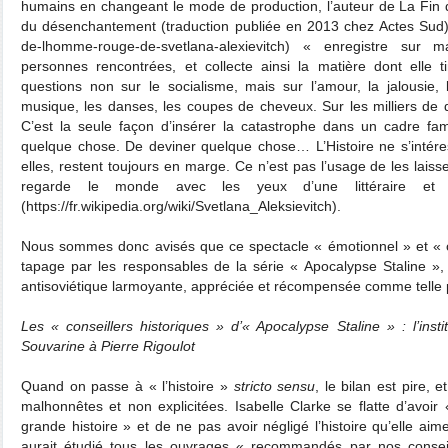
humains en changeant le mode de production, l’auteur de La Fin
du désenchantement (traduction publiée en 2013 chez Actes Sud) (h
de-lhomme-rouge-de-svetlana-alexievitch) « enregistre sur 
personnes rencontrées, et collecte ainsi la matière dont elle t
questions non sur le socialisme, mais sur l’amour, la jalousie, l
musique, les danses, les coupes de cheveux. Sur les milliers de d
C’est la seule façon d’insérer la catastrophe dans un cadre fam
quelque chose. De deviner quelque chose… L’Histoire ne s’intéres
elles, restent toujours en marge. Ce n’est pas l’usage de les laisser
regarde le monde avec les yeux d’une littéraire et 
(https://fr.wikipedia.org/wiki/Svetlana_Aleksievitch).
Nous sommes donc avisés que ce spectacle « émotionnel » et « o
tapage par les responsables de la série « Apocalypse Staline », e
antisoviétique larmoyante, appréciée et récompensée comme telle par
Les « conseillers historiques » d’« Apocalypse Staline » : l’instit
Souvarine à Pierre Rigoulot
Quand on passe à « l’histoire »
stricto sensu
, le bilan est pire, 
malhonnêtes et non explicitées. Isabelle Clarke se flatte d’avoi
grande histoire » et de ne pas avoir négligé l’histoire qu’elle aime
aurait étudié tous les ouvrages « recommandés par nos conseil